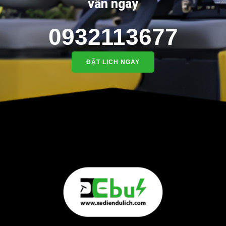
vấn ngay
0932113677
ĐẶT LỊCH NGAY