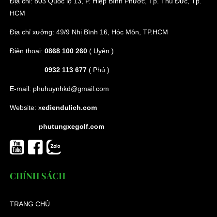
Địa chỉ: 803 Quốc lộ 13, P. Hiệp Bình Phước, Tp. Thủ Đức, Tp.
HCM
Địa chỉ xưởng: 49/9 Nhị Bình 16, Hóc Môn, TP.HCM
Điện thoại:
0868 100 260
( Uyên )
0932 113 677
( Phú )
E-mail:
phuhuynhkd@gmail.com
Website:
x
ediendulich.com
phutungxegolf.com
CHÍNH SÁCH
TRANG CHỦ