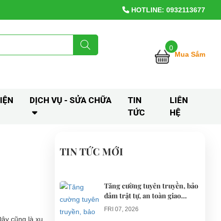
HOTLINE: 0932113677
0
Mua Sắm
IỆN
DỊCH VỤ - SỬA CHỮA
TIN
LIÊN
TỨC
HỆ
TIN TỨC MỚI
Tăng cường tuyên truyền, bảo
đảm trật tự, an toàn giao
thông khi thí điểm xe điện 4
FRI 07, 2026
bánh phục vụ du lịch
Đây cũng là xu