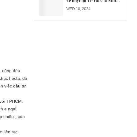
xe buýt tại TP Hồ Chí Minh
sang xe điện từ năm 2026
WED 10, 2024
… cũng đều
chục hécta, đa
n việc đầu tư
n với TPHCM.
h e ngại.
p chiếu”, còn
 liên tục.