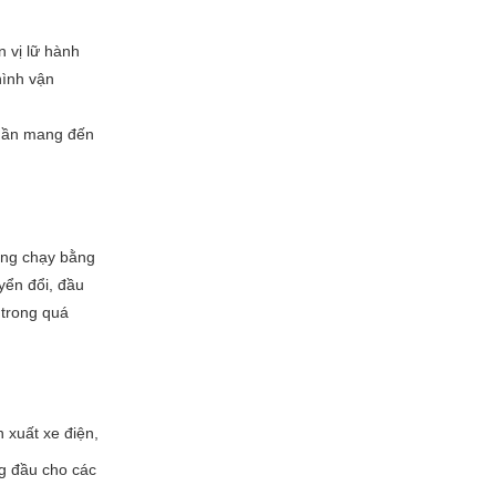
n vị lữ hành
hình vận
 phần mang đến
cộng chạy bằng
yển đổi, đầu
 trong quá
n xuất xe điện,
ng đầu cho các