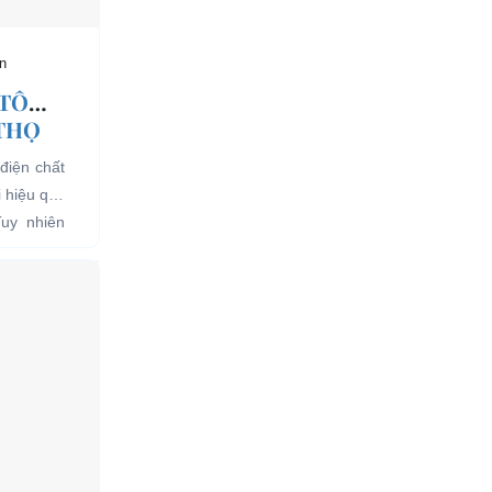
n
 TÔ
 THỌ
điện chất
i hiệu quả
Tuy nhiên