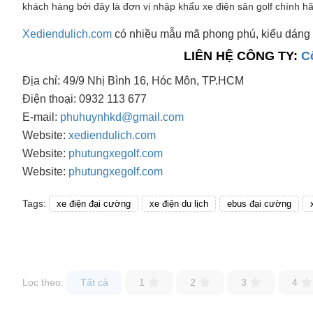
khách hàng bởi đây là đơn vị nhập khẩu xe điện sân golf chính hã
Xediendulich.com
có nhiều mẫu mã phong phú, kiểu dáng 
LIÊN HỆ CÔNG TY:
C
Địa chỉ: 49/9 Nhị Bình 16, Hóc Môn, TP.HCM
Điện thoại: 0932 113 677
E-mail:
phuhuynhkd@gmail.com
Website:
xediendulich.com
Website:
phutungxegolf.com
Website:
phutungxegolf.com
Tags:
xe điện đại cường
xe điện du lịch
ebus đại cường
Lọc theo:
Tất cả
1
2
3
4