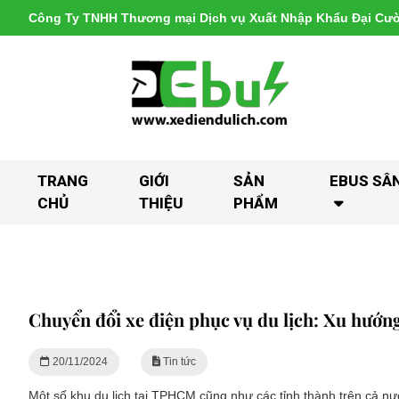
Công Ty TNHH Thương mại Dịch vụ Xuất Nhập Khẩu Đại Cư
TRANG
GIỚI
SẢN
EBUS SÂ
CHỦ
THIỆU
PHẨM
Chuyển đổi xe điện phục vụ du lịch: Xu hướn
20/11/2024
Tin tức
Một số khu du lịch tại TPHCM cũng như các tỉnh thành trên cả nư