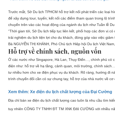
Trước mắt, Sở Du lịch TPHCM hỗ trợ kết nối phát triển các loại h
để xây dựng tour, tuyến; kết nối các điểm tham quan trong lộ trìn
chuyển trên vào các hoạt động của ngành du lịch như Tuần lễ Du l
“Thời gian tới, Sở Du lịch tiếp tục liên kết, phối hợp các đơn v
trải nghiệm du lịch tiện lợi cho du khách, đóng góp vào việc giả
Bà NGUYỄN THỊ KHÁNH, Phó Chủ tịch Hiệp hội Du lịch Việt Nam, 
Hỗ trợ về chính sách, nguồn vốn
Ở các nước như Singapore, Hà Lan, Thụy Điển…, chính phủ có chín
điện như: hỗ trợ về hạ tầng, cảnh quan, môi trường, chính sách… 
tư nhiều hơn cho xe điện phục vụ du khách. Rõ ràng, hướng đi nà
trình chuyển đổi cần có sự chung tay, hỗ trợ của nhà nước về c
Xem thêm: Xe điện du lịch chất lượng của Đại Cường
Địa chỉ bán xe điện du lịch chất lượng cao luôn là nhu cầu tìm ki
tuy nhiên CÔNG TY TNHH ĐT TM XNK ĐẠI CƯỜNG với nhiều năm