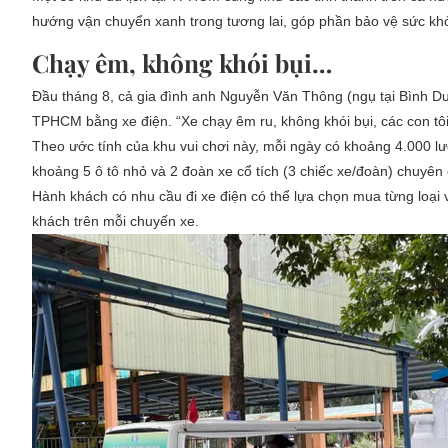
hướng vận chuyển xanh trong tương lai, góp phần bảo vệ sức k
Chạy êm, không khói bụi…
Đầu tháng 8, cả gia đình anh Nguyễn Văn Thông (ngụ tại Bình Dư
TPHCM bằng xe điện. “Xe chạy êm ru, không khói bụi, các con tôi 
Theo ước tính của khu vui chơi này, mỗi ngày có khoảng 4.000 lượ
khoảng 5 ô tô nhỏ và 2 đoàn xe cổ tích (3 chiếc xe/đoàn) chuyê
Hành khách có nhu cầu đi xe điện có thể lựa chọn mua từng loại
khách trên mỗi chuyến xe.