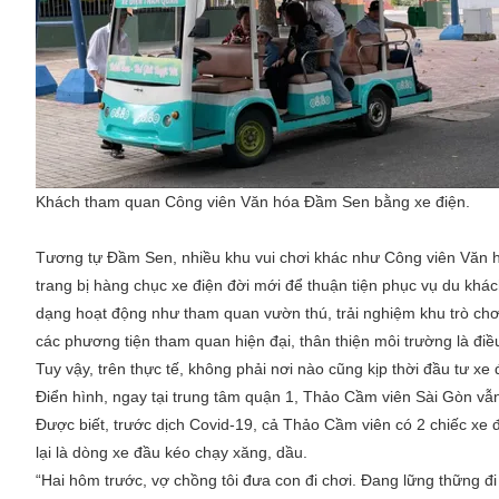
Khách tham quan Công viên Văn hóa Đầm Sen bằng xe điện.
Tương tự Đầm Sen, nhiều khu vui chơi khác như Công viên Văn 
trang bị hàng chục xe điện đời mới để thuận tiện phục vụ du khác
dạng hoạt động như tham quan vườn thú, trải nghiệm khu trò chơ
các phương tiện tham quan hiện đại, thân thiện môi trường là đ
Tuy vậy, trên thực tế, không phải nơi nào cũng kịp thời đầu tư x
Điển hình, ngay tại trung tâm quận 1, Thảo Cầm viên Sài Gòn vẫn
Được biết, trước dịch Covid-19, cả Thảo Cầm viên có 2 chiếc xe
lại là dòng xe đầu kéo chạy xăng, dầu.
“Hai hôm trước, vợ chồng tôi đưa con đi chơi. Đang lững thững đi 