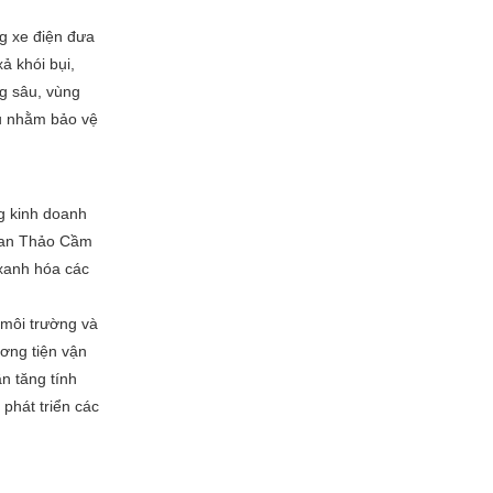
g xe điện đưa
ả khói bụi,
g sâu, vùng
ầu nhằm bảo vệ
g kinh doanh
 quan Thảo Cầm
xanh hóa các
môi trường và
ương tiện vận
n tăng tính
phát triển các