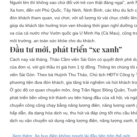
Người lớn thì không sao chứ đối với trẻ con thật đáng ngại”, a
Xa hơn, đến với Phú Quốc, Tây Ninh, Ninh Bình, các khu du lịch
đón khách tham quan, vui chơi, với số lượng từ vài chục chiếc lên
giúp du khách tận hưởng trọn vẹn khoảng thời gian nghỉ dưỡng c
xa của cả nước như Vườn quốc gia U Minh Hạ (Cà Mau), cũng tra
môi trường, an toàn sức khỏe cho du khách.
Đầu tư mới, phát triển “xe xanh”
Cách nay vài tháng, Thảo Cầm viên Sài Gòn có quyết định phê d
của đơn vị, với gói thầu trị giá hơn 1 tỷ đồng. Thông tin chúng 
viên Sài Gòn. Theo bà Huỳnh Thu Thảo, Chủ tịch HĐTV Công ty 
phương tiện đưa đón khách, gia tăng trải nghiệm và hút khách tr
Ở góc độ cơ quan chuyên môn, ông Trần Ngọc Đông Quân, Trưởn
phát triển bền vững trở thành ưu tiên hàng đầu của xã hội, và n
chuyển công cộng chạy bằng năng lượng điện, năng lượng xanh ph
hấp dẫn, đa dạng hóa dịch vụ, thu hút và đáp ứng tốt nhu cầu khá
dịch vụ vận chuyển sử dụng năng lượng điện, năng lượng xanh, th
Xem thêm: Xe bus điện không người lái đầu tiên trên thế giới