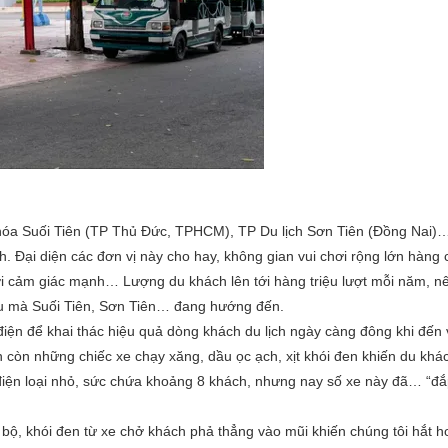
hóa Suối Tiên (TP Thủ Đức, TPHCM), TP Du lịch Sơn Tiên (Đồng Nai)
h. Đại diện các đơn vị này cho hay, không gian vui chơi rộng lớn hàng 
i cảm giác mạnh… Lượng du khách lên tới hàng triệu lượt mỗi năm, nê
iều mà Suối Tiên, Sơn Tiên… đang hướng đến.
e điện để khai thác hiệu quả dòng khách du lịch ngày càng đông khi đế
 còn những chiếc xe chạy xăng, dầu ọc ạch, xịt khói đen khiến du khác
 điện loại nhỏ, sức chứa khoảng 8 khách, nhưng nay số xe này đã… “đắ
bộ, khói đen từ xe chở khách phả thẳng vào mũi khiến chúng tôi hắt hơi