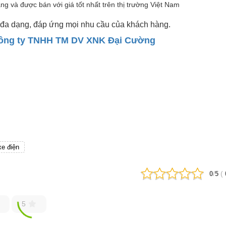
ng và được bán với giá tốt nhất trên thị trường Việt Nam
đa dạng, đáp ứng mọi nhu cầu của khách hàng.
ông ty TNHH TM DV XNK Đại Cường
xe điện
/
(
0
5
5