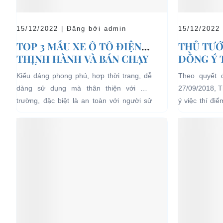
15/12/2022 | Đăng bởi admin
15/12/2022
TOP 3 MẪU XE Ô TÔ ĐIỆN
THỦ TƯỚ
THỊNH HÀNH VÀ BÁN CHẠY
ĐỒNG Ý 
NHẤT HIỆN NAY
04 BÁNH
Kiểu dáng phong phú, hợp thời trang, dễ
Theo quyết 
LỊCH TẠ
dàng sử dụng mà thân thiện với môi
27/09/2018, 
HẠN CH
trường, đặc biệt là an toàn với người sử
ý việc thí đi
dụng, đó là những ưu...
bánh chạy bằn