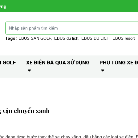
ờng
Tags:
EBUS SÂN GOLF
EBUS du lịch
EBUS DU LỊCH
EBUS resort
N GOLF
XE ĐIỆN ĐÃ QUA SỬ DỤNG
PHỤ TÙNG XE Đ
g vận chuyển xanh
ớc đang từng bước thay thế xe chạy xăng, dầu bằng các loại xe điện. 