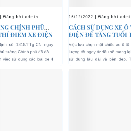
 | Đăng bởi admin
15/12/2022 | Đăng bởi admi
NG CHÍNH PHỦ
CÁCH SỬ DỤNG XE Ô
THÍ ĐIỂM XE ĐIỆN
ĐIỆN ĐỂ TĂNG TUỔI
 CHỞ KHÁCH DU
CHO XE
định số 1318/TTg-CN ngày
Việc lựa chọn một chiếc xe ô tô 
I CÁC KHU VỰC
Thủ tướng Chính phủ đã đồng
lượng tốt ngay từ đầu sẽ mang lạ
Ế
ểm việc sử dụng các loại xe 4
sử dụng lâu dài và bền đẹp. 
g năng lượng điện...
bên...