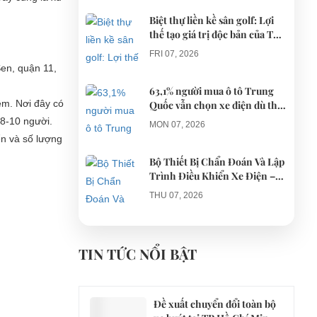
Biệt thự liền kề sân golf: Lợi
thế tạo giá trị độc bản của The
AGULA Tây Ninh
FRI 07, 2026
en, quận 11,
63,1% người mua ô tô Trung
ệm. Nơi đây có
Quốc vẫn chọn xe điện dù thị
trường tháng 7 hạ nhiệt
 8-10 người.
MON 07, 2026
ển và số lượng
Bộ Thiết Bị Chẩn Đoán Và Lập
Trình Điều Khiển Xe Điện –
Giải Pháp Bảo Trì Chuyên
THU 07, 2026
Nghiệp
Công an xác minh vụ tài xế xe
điện du lịch gây gổ khi đón du
TIN TỨC NỔI BẬT
khách ở Quy Nhơn
MON 07, 2026
Đề xuất chuyển đổi toàn bộ