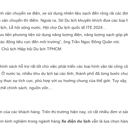
ình vận chuyển xe điện, xe sử dụng nhiên liệu sạch đến rộng rãi các đơ
h vận chuyển thí điểm. Ngoài ra, Sở Du lịch khuyến khích đưa các loại 
ịch, Lễ hội sông nước, Hội chợ Du lịch quốc tế ITE 2024...
ị có ưu tiên phương tiện sử dụng năng lượng điện, năng lượng sạch góp
m tác động tiêu cực đến môi trường”, ông Trần Ngọc Đông Quân nói.
Chủ tịch Hiệp hội Du lịch TPHCM:
h sách hỗ trợ rất tốt cho việc phát triển các loại hình vận tải công 
Ở nước ta, nhiều khu du lịch tại các tỉnh, thành phố đã từng bước chu
y thực sự tích cực, phù hợp với xu hướng chung của thế giới. Tuy vậy,
ơ chế chính sách, nguồn vốn…
ếm của các khách hàng. Trên thị trường hiện nay, có rất nhiều đơn vị sả
 kinh nghiệm trong ngành hàng
X
e điện du lịch
vẫn là lựa chọn hà