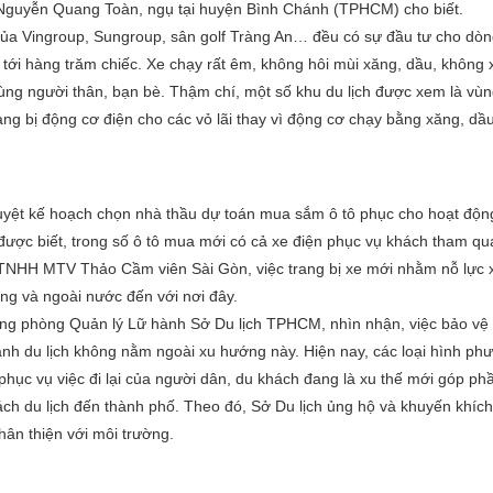
nh Nguyễn Quang Toàn, ngụ tại huyện Bình Chánh (TPHCM) cho biết.
 của Vingroup, Sungroup, sân golf Tràng An… đều có sự đầu tư cho dòn
 tới hàng trăm chiếc. Xe chạy rất êm, không hôi mùi xăng, dầu, không x
ùng người thân, bạn bè. Thậm chí, một số khu du lịch được xem là vùn
ng bị động cơ điện cho các vỏ lãi thay vì động cơ chạy bằng xăng, d
uyệt kế hoạch chọn nhà thầu dự toán mua sắm ô tô phục cho hoạt độn
tôi được biết, trong số ô tô mua mới có cả xe điện phục vụ khách tham
TNHH MTV Thảo Cầm viên Sài Gòn, việc trang bị xe mới nhằm nỗ lực 
ong và ngoài nước đến với nơi đây.
g phòng Quản lý Lữ hành Sở Du lịch TPHCM, nhìn nhận, việc bảo vệ 
gành du lịch không nằm ngoài xu hướng này. Hiện nay, các loại hình ph
ục vụ việc đi lại của người dân, du khách đang là xu thế mới góp phầ
ch du lịch đến thành phố. Theo đó, Sở Du lịch ủng hộ và khuyến khích 
ân thiện với môi trường.