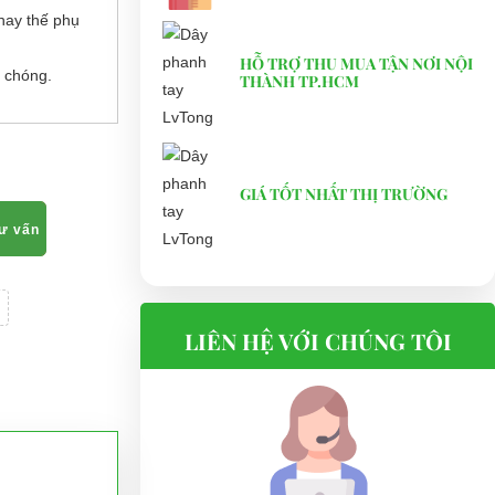
hay thế phụ
HỖ TRỢ THU MUA TẬN NƠI NỘI
 chóng.
THÀNH TP.HCM
GIÁ TỐT NHẤT THỊ TRƯỜNG
tư vấn
LIÊN HỆ VỚI CHÚNG TÔI