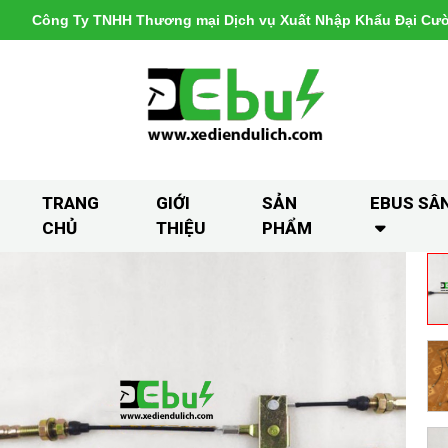
Công Ty TNHH Thương mại Dịch vụ Xuất Nhập Khẩu Đại Cư
TRANG
GIỚI
SẢN
EBUS SÂ
CHỦ
THIỆU
PHẨM