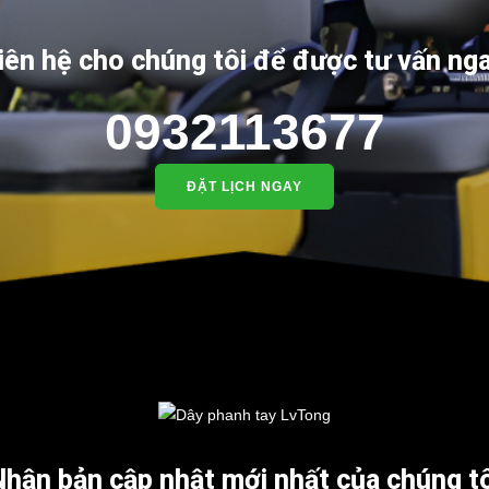
iên hệ cho chúng tôi để được tư vấn ng
0932113677
ĐẶT LỊCH NGAY
Nhận bản cập nhật mới nhất của chúng tô