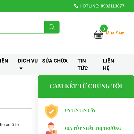
HOTLINE: 0932113677
0
Mua Sắm
IỆN
DỊCH VỤ - SỬA CHỮA
TIN
LIÊN
TỨC
HỆ
CAM KẾT TỪ CHÚNG TÔI
UY TÍN TIN CẬY
cho xe ô tô
GIÁ TỐT NHẤT THỊ TRƯỜNG