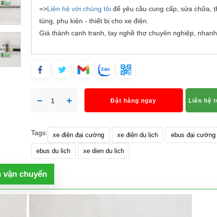
=>
Liên hệ với chúng tôi
để yêu cầu cung cấp, sửa chữa, t
tùng, phụ kiện - thiết bị cho xe điện.
Giá thành cạnh tranh, tay nghề thợ chuyên nghiệp, nhanh
Đặt hàng ngay
Liên hệ 
Tags:
xe điện đại cường
xe điện du lịch
ebus đại cường
ebus du lich
xe dien du lich
h vận chuyển