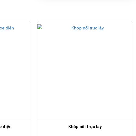
e điện
Khớp nối trục láy