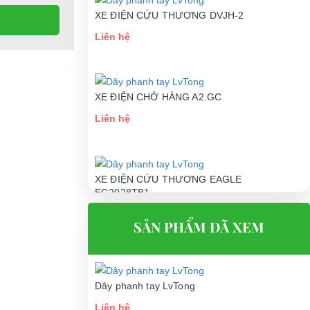
XE ĐIỆN CỨU THƯƠNG DVJH-2
Liên hệ
nh, tay nghề
XE ĐIỆN CHỞ HÀNG A2.GC
Liên hệ
XE ĐIỆN CỨU THƯƠNG EAGLE
EG2028TB1
Liên hệ
SẢN PHẨM ĐÃ XEM
Dây phanh tay LvTong
Liên hệ