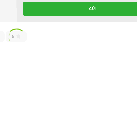
GỬI
e ô tô điện.
ế phụ tùng, phụ kiện - thiết bị cho xe điện. Giá thành cạnh tra
5
ốt ở đâu?
ho xe hoặc có vấn đề gì cần được hỗ trợ, quý khách vui lòng liên hệ:
ng ty TNHH TM DV XNK Đại Cường
 Đức, TP.HCM