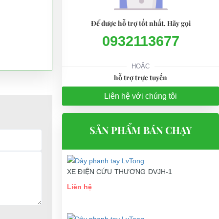
Để được hỗ trợ tốt nhất. Hãy gọi
0932113677
HOẶC
hỗ trợ trực tuyến
Liên hệ với chúng tôi
SẢN PHẨM BÁN CHẠY
các loại xe
XE ĐIỆN CỨU THƯƠNG DVJH-1
Liên hệ