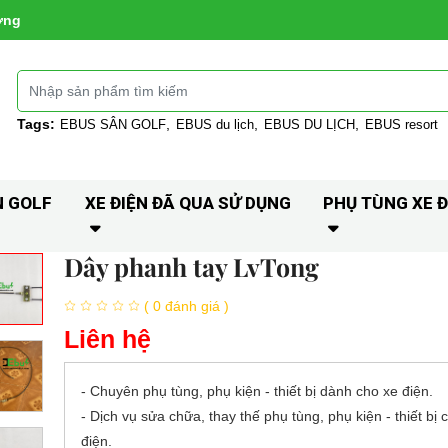
ờng
Tags:
EBUS SÂN GOLF
EBUS du lịch
EBUS DU LỊCH
EBUS resort
N GOLF
XE ĐIỆN ĐÃ QUA SỬ DỤNG
PHỤ TÙNG XE Đ
Dây phanh tay LvTong
( 0 đánh giá )
Liên hệ
- Chuyên phụ tùng, phụ kiện - thiết bị dành cho xe điện.
- Dịch vụ sửa chữa, thay thế phụ tùng, phụ kiện - thiết bị 
điện.