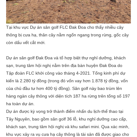
Tại khu vực Dự án sân golf FLC Đak Đoa cho thấy nhiều cây
thông bị cưa hạ, thân cây nằm ngổn ngang trong rừng, gốc cây
còn dấu vết cắt mới.
Dự án sân golf Đak Đoa và tổ hợp biệt thự nghỉ dưỡng, khách
sạn, trung tâm hội nghị nằm trên địa bàn huyện Đak Đoa do
Tập đoàn FLC khởi công vào tháng 4-2021. Tổng kinh phí dự
kiến là 2.280 tỷ đồng (trong đó vốn vay hơn 1.878 tỷ đồng, vốn
của chủ đầu tư hơn 400 tỷ đồng). Sân golf này bao trùm lên
hàng ngàn cây thông với diện tích 187 ha rừng trên tổng số 197
ha toàn dự án.
Dự án được kỳ vọng trở thành điểm nhấn du lịch-thể thao tại
Tây Nguyên, bao gồm sân golf 36 lỗ, khu nghỉ dưỡng cao cấp,
khách sạn, trung tâm hội nghị và khu safari mini. Qua xác minh,
khu vực xảy ra vụ cưa hạ cây thông là tài sản đã được giao cho