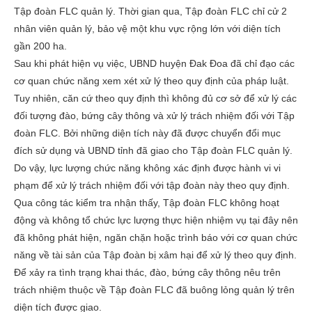
Tập đoàn FLC quản lý. Thời gian qua, Tập đoàn FLC chỉ cử 2
nhân viên quản lý, bảo vệ một khu vực rộng lớn với diện tích
gần 200 ha.
Sau khi phát hiện vụ việc, UBND huyện Đak Đoa đã chỉ đạo các
cơ quan chức năng xem xét xử lý theo quy định của pháp luật.
Tuy nhiên, căn cứ theo quy định thì không đủ cơ sở để xử lý các
đối tượng đào, bứng cây thông và xử lý trách nhiệm đối với Tập
đoàn FLC. Bởi những diện tích này đã được chuyển đổi mục
đích sử dụng và UBND tỉnh đã giao cho Tập đoàn FLC quản lý.
Do vậy, lực lượng chức năng không xác định được hành vi vi
phạm để xử lý trách nhiệm đối với tập đoàn này theo quy định.
Qua công tác kiểm tra nhận thấy, Tập đoàn FLC không hoạt
động và không tổ chức lực lượng thực hiện nhiệm vụ tại đây nên
đã không phát hiện, ngăn chặn hoặc trình báo với cơ quan chức
năng về tài sản của Tập đoàn bị xâm hại để xử lý theo quy định.
Để xảy ra tình trạng khai thác, đào, bứng cây thông nêu trên
trách nhiệm thuộc về Tập đoàn FLC đã buông lỏng quản lý trên
diện tích được giao.