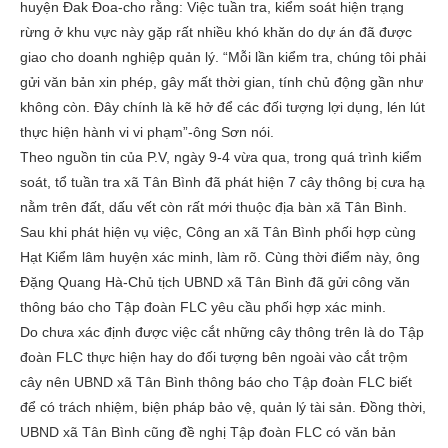
huyện Đak Đoa-cho rằng: Việc tuần tra, kiểm soát hiện trạng
rừng ở khu vực này gặp rất nhiều khó khăn do dự án đã được
giao cho doanh nghiệp quản lý. “Mỗi lần kiểm tra, chúng tôi phải
gửi văn bản xin phép, gây mất thời gian, tính chủ động gần như
không còn. Đây chính là kẽ hở để các đối tượng lợi dụng, lén lút
thực hiện hành vi vi phạm”-ông Sơn nói.
Theo nguồn tin của P.V, ngày 9-4 vừa qua, trong quá trình kiểm
soát, tổ tuần tra xã Tân Bình đã phát hiện 7 cây thông bị cưa hạ
nằm trên đất, dấu vết còn rất mới thuộc địa bàn xã Tân Bình.
Sau khi phát hiện vụ việc, Công an xã Tân Bình phối hợp cùng
Hạt Kiểm lâm huyện xác minh, làm rõ. Cùng thời điểm này, ông
Đặng Quang Hà-Chủ tịch UBND xã Tân Bình đã gửi công văn
thông báo cho Tập đoàn FLC yêu cầu phối hợp xác minh.
Do chưa xác định được việc cắt những cây thông trên là do Tập
đoàn FLC thực hiện hay do đối tượng bên ngoài vào cắt trộm
cây nên UBND xã Tân Bình thông báo cho Tập đoàn FLC biết
để có trách nhiệm, biện pháp bảo vệ, quản lý tài sản. Đồng thời,
UBND xã Tân Bình cũng đề nghị Tập đoàn FLC có văn bản