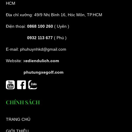
HCM
Địa chỉ xưởng: 49/9 Nhị Bình 16, Hóc Môn, TP.HCM
Điện thoại:
0868 100 260
( Uyên )
0932 113 677
( Phú )
E-mail:
phuhuynhkd@gmail.com
Website:
x
ediendulich.com
phutungxegolf.com
CHÍNH SÁCH
TRANG CHỦ
GIỚI THIỆU