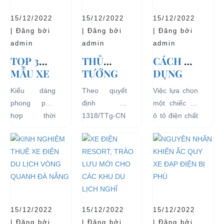
15/12/2022
15/12/2022
15/12/2022
| Đăng bởi
| Đăng bởi
| Đăng bởi
admin
admin
admin
TOP 3
THỦ
CÁCH SỬ
MẪU XE
TƯỚNG
DỤNG
Ô TÔ
CHÍNH
XE Ô TÔ
Kiểu dáng
Theo quyết
Việc lựa chọn
ĐIỆN
PHỦ
ĐIỆN ĐỂ
phong phú,
định số
một chiếc xe
THỊNH
ĐỒNG Ý
TĂNG
hợp thời
1318/TTg-CN
ô tô điện chất
HÀNH VÀ
THÍ
TUỔI
trang, dễ
ngày
lượng tốt
BÁN
ĐIỂM XE
THỌ
dàng sử dụng
27/09/2018,
ngay từ đầu
CHẠY
ĐIỆN 04
CHO XE
mà thân thiện
Thủ tướng
sẽ mang lại
NHẤT
BÁNH
với môi
Chính phủ đã
hiệu quả sử
HIỆN
CHỞ
trường, đặc
đồng ý việc
dụng lâu dài
NAY
KHÁCH
biệt là an toàn
thí điểm việc
và bền đẹp.
DU LỊCH
với người sử
sử dụng các
Tuy nhiên
TẠI CÁC
15/12/2022
15/12/2022
15/12/2022
dụng, đó là
loại xe 4 bánh
bên...
KHU VỰC
| Đăng bởi
| Đăng bởi
| Đăng bởi