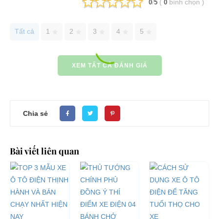
/
(
bình chọn
)
0
5
0
Tất cả
1
2
3
4
5
XEM TẤT CẢ ĐÁNH GIÁ
Chia sẻ
Bài viết liên quan