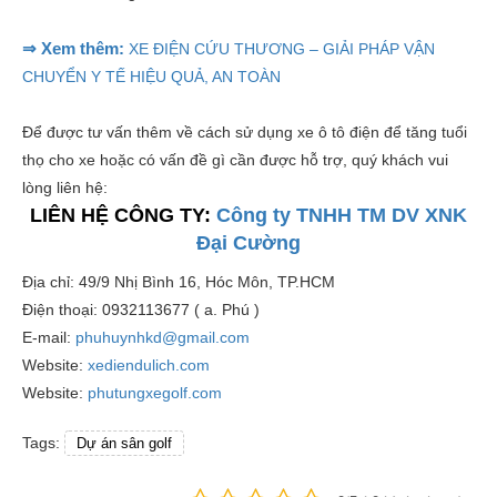
⇒ Xem thêm:
XE ĐIỆN CỨU THƯƠNG – GIẢI PHÁP VẬN
CHUYỂN Y TẾ HIỆU QUẢ, AN TOÀN
Để được tư vấn thêm về cách sử dụng xe ô tô điện để tăng tuổi
thọ cho xe hoặc có vấn đề gì cần được hỗ trợ, quý khách vui
lòng liên hệ:
LIÊN HỆ CÔNG TY:
Công ty TNHH TM DV XNK
Đại Cường
Địa chỉ: 49/9 Nhị Bình 16, Hóc Môn, TP.HCM
Điện thoại: 0932113677 ( a. Phú )
E-mail:
phuhuynhkd@gmail.com
Website:
xediendulich.com
Website:
phutungxegolf.com
Tags:
Dự án sân golf