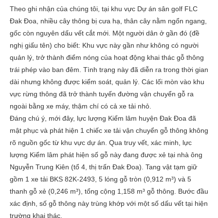
Theo ghi nhận của chúng tôi, tại khu vực Dự án sân golf FLC
Đak Đoa, nhiều cây thông bị cưa hạ, thân cây nằm ngổn ngang,
gốc còn nguyên dấu vết cắt mới. Một người dân ở gần đó (đề
nghị giấu tên) cho biết: Khu vực này gần như không có người
quản lý, trở thành điểm nóng của hoạt động khai thác gỗ thông
trái phép vào ban đêm. Tình trạng này đã diễn ra trong thời gian
dài nhưng không được kiểm soát, quản lý. Các lối mòn vào khu
vực rừng thông đã trở thành tuyến đường vận chuyển gỗ ra
ngoài bằng xe máy, thậm chí có cả xe tải nhỏ.
Đáng chú ý, mới đây, lực lượng Kiểm lâm huyện Đak Đoa đã
mật phục và phát hiện 1 chiếc xe tải vận chuyển gỗ thông không
rõ nguồn gốc từ khu vực dự án. Qua truy vết, xác minh, lực
lượng Kiểm lâm phát hiện số gỗ này đang được xẻ tại nhà ông
Nguyễn Trung Kiên (tổ 4, thị trấn Đak Đoa). Tang vật tạm giữ
gồm 1 xe tải BKS 82K-2493, 5 lóng gỗ tròn (0,912 m³) và 5
thanh gỗ xẻ (0,246 m³), tổng cộng 1,158 m³ gỗ thông. Bước đầu
xác định, số gỗ thông này trùng khớp với một số dấu vết tại hiện
trường khai thác.