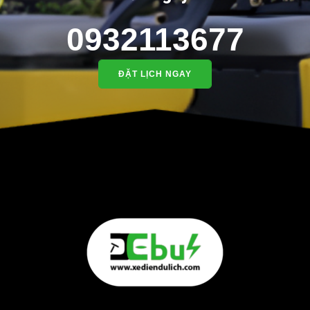
0932113677
ĐẶT LỊCH NGAY