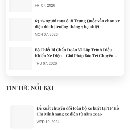
FRI 07, 2026
63,1% người mua ô tô Trung Quốc vẫn chọn xe
điện dù thị trường tháng 7 hạ nhiệt
MON 07, 2026
Bộ Thiết Bị Chẩn Đoán Và Lập Trình Điều
Khiển Xe Điện – Giải Pháp Bảo Trì Chuyên
Nghiệp
THU 07, 2026
Công an xác minh vụ tài xế xe điện du lịch gây
gổ khi đón du khách ở Quy Nhơn
TIN TỨC NỔI BẬT
MON 07, 2026
Đề xuất chuyển đổi toàn bộ xe buýt tại TP Hồ
Chí Minh sang xe điện từ năm 2026
WED 10, 2024