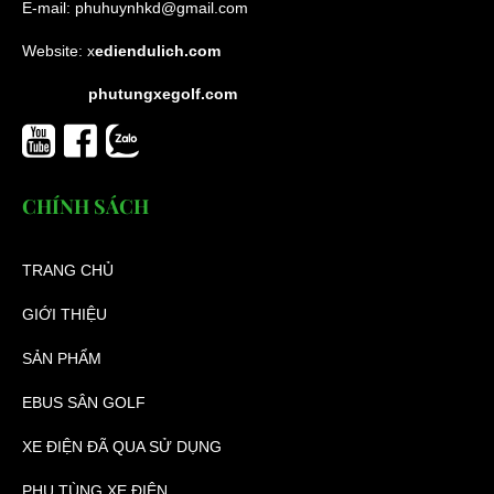
E-mail:
phuhuynhkd@gmail.com
Website:
x
ediendulich.com
phutungxegolf.com
CHÍNH SÁCH
TRANG CHỦ
GIỚI THIỆU
SẢN PHẨM
EBUS SÂN GOLF
XE ĐIỆN ĐÃ QUA SỬ DỤNG
PHỤ TÙNG XE ĐIỆN