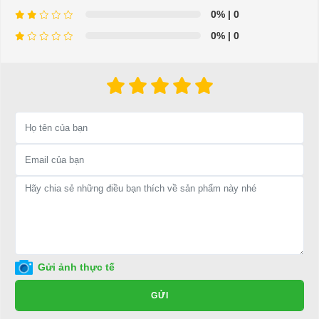
0%
| 0
0%
| 0
⇒ Xem thêm:
Bạn nên chọn mua Xe điện sân golf chất lượng giá
tốt ở đâu?
Để được tư vấn thêm về cách sử dụng xe ô tô điện để tăng tuổi thọ
cho xe hoặc có vấn đề gì cần được hỗ trợ, quý khách vui lòng liên
hệ:
LIÊN HỆ CÔNG TY:
Công ty TNHH TM DV XNK
Đại Cường
Địa chỉ: 845 Quốc Lộ 13, Phường Hiệp Bình Phước, Thành phố
Thủ Đức, TP.HCM
Điện thoại: 08 68 100 260 ( Châu ) - 093 211 3677 ( Phú )
Gửi ảnh thực tế
E-mail:
phuhuynhkd@gmail.com
GỬI
Website:
xediendulich.com