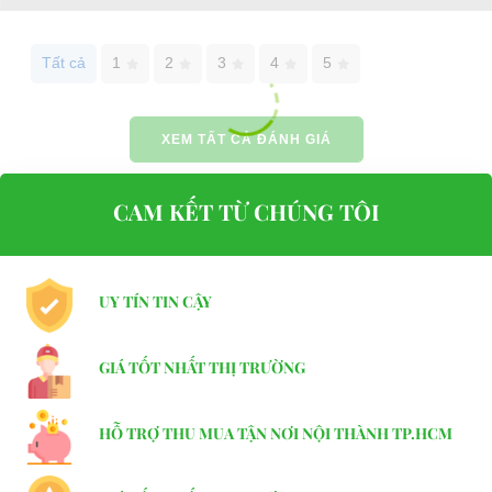
Website:
phutungxegolf.com
Tất cả
1
2
3
4
5
XEM TẤT CẢ ĐÁNH GIÁ
CAM KẾT TỪ CHÚNG TÔI
UY TÍN TIN CẬY
GIÁ TỐT NHẤT THỊ TRƯỜNG
HỖ TRỢ THU MUA TẬN NƠI NỘI THÀNH TP.HCM