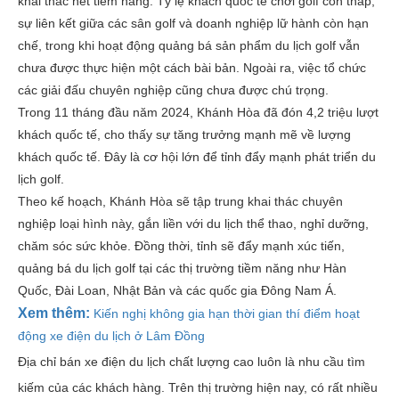
khai thác hết tiềm năng. Tỷ lệ khách quốc tế chơi golf còn thấp,
sự liên kết giữa các sân golf và doanh nghiệp lữ hành còn hạn
chế, trong khi hoạt động quảng bá sản phẩm du lịch golf vẫn
chưa được thực hiện một cách bài bản. Ngoài ra, việc tổ chức
các giải đấu chuyên nghiệp cũng chưa được chú trọng.
Trong 11 tháng đầu năm 2024, Khánh Hòa đã đón 4,2 triệu lượt
khách quốc tế, cho thấy sự tăng trưởng mạnh mẽ về lượng
khách quốc tế. Đây là cơ hội lớn để tỉnh đẩy mạnh phát triển du
lịch golf.
Theo kế hoạch, Khánh Hòa sẽ tập trung khai thác chuyên
nghiệp loại hình này, gắn liền với du lịch thể thao, nghỉ dưỡng,
chăm sóc sức khỏe. Đồng thời, tỉnh sẽ đẩy mạnh xúc tiến,
quảng bá du lịch golf tại các thị trường tiềm năng như Hàn
Quốc, Đài Loan, Nhật Bản và các quốc gia Đông Nam Á.
Xem thêm:
Kiến nghị không gia hạn thời gian thí điểm hoạt
động xe điện du lịch ở Lâm Đồng
Địa chỉ bán xe điện du lịch chất lượng cao luôn là nhu cầu tìm
kiếm của các khách hàng. Trên thị trường hiện nay, có rất nhiều