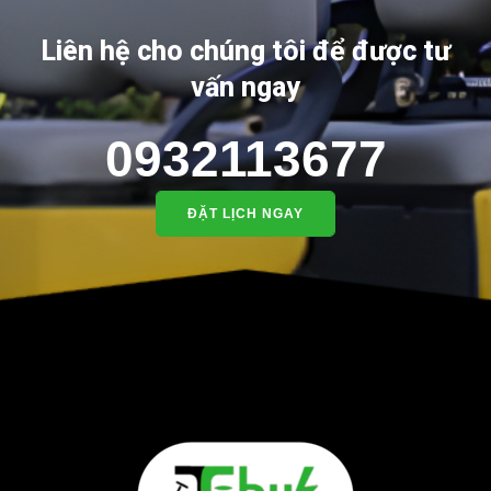
Liên hệ cho chúng tôi để được tư
vấn ngay
0932113677
ĐẶT LỊCH NGAY