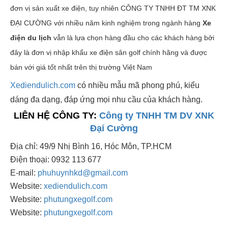
đơn vị sản xuất xe điện, tuy nhiên CÔNG TY TNHH ĐT TM XNK
ĐẠI CƯỜNG với nhiều năm kinh nghiệm trong ngành hàng
X
e
điện du lịch
vẫn là lựa chọn hàng đầu cho các khách hàng bởi
đây là đơn vị nhập khẩu xe điện sân golf chính hãng và được
bán với giá tốt nhất trên thị trường Việt Nam
Xediendulich.com
có nhiều mẫu mã phong phú, kiểu
dáng đa dạng, đáp ứng mọi nhu cầu của khách hàng.
LIÊN HỆ CÔNG TY:
Công ty TNHH TM DV XNK
Đại Cường
Địa chỉ: 49/9 Nhị Bình 16, Hóc Môn, TP.HCM
Điện thoại: 0932 113 677
E-mail:
phuhuynhkd@gmail.com
Website:
xediendulich.com
Website:
phutungxegolf.com
Website:
phutungxegolf.com