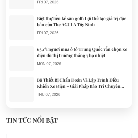
những
liên quan
FRI 07, 2026
chiếc xe điện
đến...
Đà...
Biệt thự liền kề sân golf: Lợi thế tạo giá trị độc
bản của The AGULA Tây Ninh
FRI 07, 2026
63,1% người mua ô tô Trung Quốc vẫn chọn xe
điện dù thị trường tháng 7 hạ nhiệt
MON 07, 2026
Bộ Thiết Bị Chẩn Đoán Và Lập Trình Điều
Khiển Xe Điện – Giải Pháp Bảo Trì Chuyên
Nghiệp
THU 07, 2026
Công an xác minh vụ tài xế xe điện du lịch gây
gổ khi đón du khách ở Quy Nhơn
TIN TỨC NỔI BẬT
MON 07, 2026