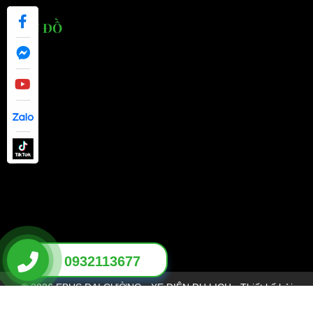
BẢN ĐỒ
0932113677
© 2026 EBUS ĐẠI CƯỜNG - XE ĐIỆN DU LỊCH - Thiết kế bởi
sikido.vn