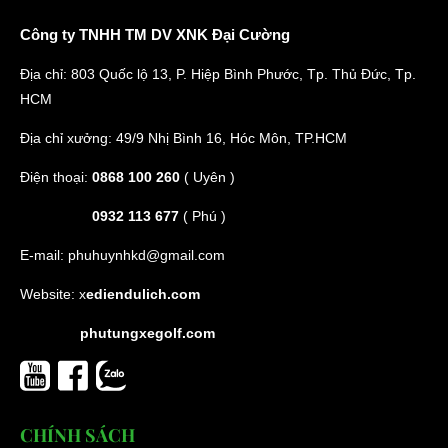
Công ty TNHH TM DV XNK Đại Cường
Địa chỉ: 803 Quốc lộ 13, P. Hiệp Bình Phước, Tp. Thủ Đức, Tp.
HCM
Địa chỉ xưởng: 49/9 Nhị Bình 16, Hóc Môn, TP.HCM
Điện thoại:
0868 100 260
( Uyên )
0932 113 677
( Phú )
E-mail:
phuhuynhkd@gmail.com
Website:
x
ediendulich.com
phutungxegolf.com
CHÍNH SÁCH