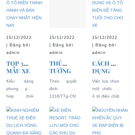
15/12/2022
15/12/2022
15/12/2022
| Đăng bởi
| Đăng bởi
| Đăng bởi
admin
admin
admin
TOP 3
THỦ
CÁCH SỬ
MẪU XE
TƯỚNG
DỤNG
Ô TÔ
CHÍNH
XE Ô TÔ
Kiểu dáng
Theo quyết
Việc lựa chọn
ĐIỆN
PHỦ
ĐIỆN ĐỂ
phong phú,
định số
một chiếc xe
THỊNH
ĐỒNG Ý
TĂNG
hợp thời
1318/TTg-CN
ô tô điện chất
HÀNH VÀ
THÍ
TUỔI
trang, dễ
ngày
lượng tốt
BÁN
ĐIỂM XE
THỌ
dàng sử dụng
27/09/2018,
ngay từ đầu
CHẠY
ĐIỆN 04
CHO XE
mà thân thiện
Thủ tướng
sẽ mang lại
NHẤT
BÁNH
với môi
Chính phủ đã
hiệu quả sử
HIỆN
CHỞ
trường, đặc
đồng ý việc
dụng lâu dài