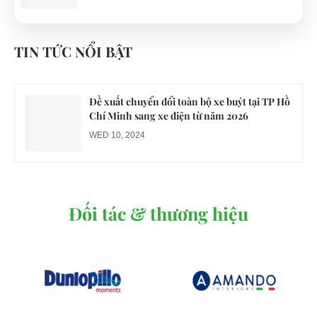
Công an xác minh vụ tài xế xe điện du lịch gây
gổ khi đón du khách ở Quy Nhơn
TIN TỨC NỔI BẬT
MON 07, 2026
Đề xuất chuyển đổi toàn bộ xe buýt tại TP Hồ
Chí Minh sang xe điện từ năm 2026
WED 10, 2024
Đối tác & thương hiệu