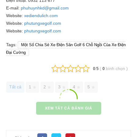
Điện thoại: 0932 113 677
E-mail:
phuhuynhkd@gmail.com
Website:
xediendulich.com
Website:
phutungxegolf.com
Website:
phutungxegolf.com
Tags:
Một Số Chia Sẻ Xe Điện Sân Golf 6 Chỗ Ngồi Của Xe Điện
Đại Cường
/
(
bình chọn
)
0
5
0
Tất cả
1
2
3
4
5
XEM TẤT CẢ ĐÁNH GIÁ