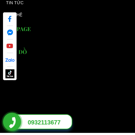
TIN TỨC
LIÊN HỆ
FANPAGE
BẢN ĐỒ
0932113677