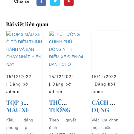
Chia sẻ
Bài viết liên quan
15/12/2022
15/12/2022
15/12/2022
| Đăng bởi
| Đăng bởi
| Đăng bởi
admin
admin
admin
TOP 3
THỦ
CÁCH SỬ
MẪU XE
TƯỚNG
DỤNG
Ô TÔ
CHÍNH
XE Ô TÔ
Kiểu dáng
Theo quyết
Việc lựa chọn
ĐIỆN
PHỦ
ĐIỆN ĐỂ
phong phú,
định số
một chiếc xe
THỊNH
ĐỒNG Ý
TĂNG