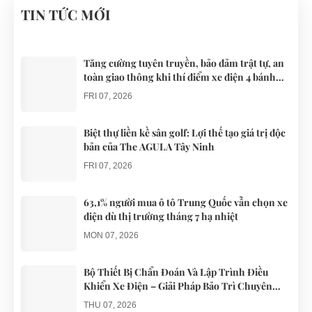
ĐÀ NẴNG
NGHĨ
xe đạp, du
cho các khu
Nam đều sử
TIN TỨC MỚI
DƯỠNG.
khách khi đến
du lịch nghĩ
dụng nguồn
Đà Nẵng có
dưỡng trên
điện từ ắc
thể lựa chọn
khắp cả
quy. Do đó
Tăng cường tuyên truyền, bảo đảm trật tự, an
toàn giao thông khi thí điểm xe điện 4 bánh
cho mình
nước.
các trục trặc
phục vụ du lịch
những
liên quan
FRI 07, 2026
chiếc xe điện
đến...
Đà...
Biệt thự liền kề sân golf: Lợi thế tạo giá trị độc
bản của The AGULA Tây Ninh
FRI 07, 2026
63,1% người mua ô tô Trung Quốc vẫn chọn xe
điện dù thị trường tháng 7 hạ nhiệt
MON 07, 2026
Bộ Thiết Bị Chẩn Đoán Và Lập Trình Điều
Khiển Xe Điện – Giải Pháp Bảo Trì Chuyên
Nghiệp
THU 07, 2026