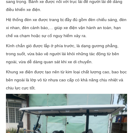
sang trọng. Bánh xe được nối với trục lái để người lái dễ dàng
điều khiển xe điện.
Hệ thống đèn xe được trang bị đầy đủ gồm đèn chiếu sáng, đèn
xi nhan, đèn cảnh báo,… giúp xe điện vận hành an toàn, hạn
chế va chạm hoặc sự cố nguy hiểm xảy ra.
Kính chắn gió được lắp ở phía trước, là dạng gương phẳng,
trong suốt, vừa bảo vệ người lái khỏi những tác động từ bên
ngoài, vừa dễ dàng quan sát khi xe di chuyển.
Khung xe điện được tạo nên từ kim loại chất lượng cao, bao bọc
bên ngoài là lớp vỏ từ nhựa cao cấp có khả năng chịu nhiệt và
chịu lực cực tốt.