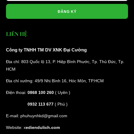
ĐĂNG KÝ
LIÊN HỆ
Công ty TNHH TM DV XNK Đại Cường
Địa chỉ: 803 Quốc lộ 13, P. Hiệp Bình Phước, Tp. Thủ Đức, Tp.
HCM
Địa chỉ xưởng: 49/9 Nhị Bình 16, Hóc Môn, TP.HCM
Điện thoại:
0868 100 260
( Uyên )
0932 113 677
( Phú )
E-mail:
phuhuynhkd@gmail.com
Website:
x
ediendulich.com