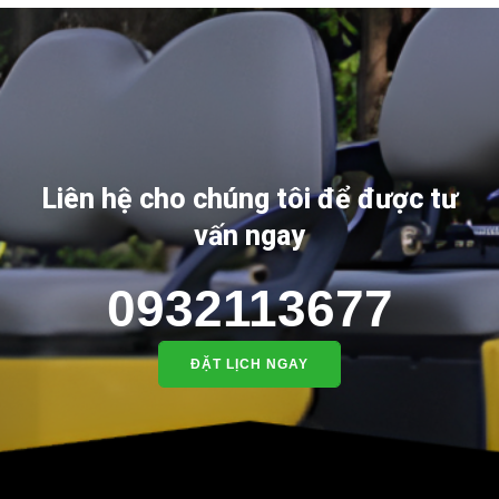
Liên hệ cho chúng tôi để được tư
vấn ngay
0932113677
ĐẶT LỊCH NGAY