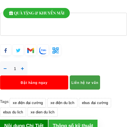
QUÀ TẶNG & KHUYẾN MÃI
Đặt hàng ngay
Liên hệ tư vấn
Tags:
xe điện đại cường
xe điện du lịch
ebus đại cường
ebus du lich
xe dien du lich
Nội dung Chi Tiết
Thông số kỹ thuật