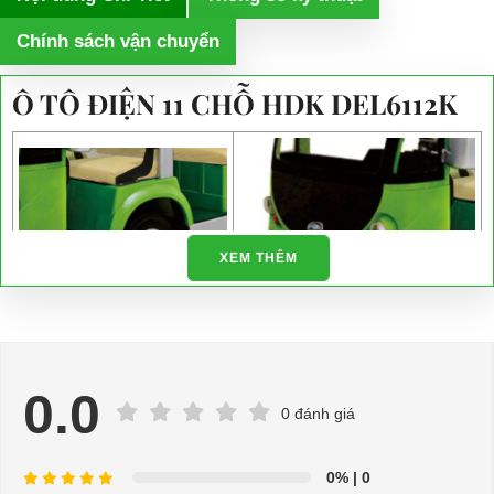
Chính sách vận chuyển
Ô TÔ ĐIỆN 11 CHỖ HDK DEL6112K
XEM THÊM
Bánh trước với lốp cao su có
Đèn pha giúp chiếu sáng
ruột thông dụng
Ô tô điện 11 chỗ HDK DEL6112K
0.0
Ô tô điện 11 chỗ HDK
Express Bus 11 có đèn pha và đèn xi
0 đánh giá
DEL6112K Express Bus 11 có
nhan được bố trí ở mặt trước, mặt
bánh trước với lốp cao su có ruột
sau của xe, giúp chiếu sáng khi di
0%
| 0
thông dụng, có thể dễ dàng thay
chuyển ban đêm, đồng thời thông báo