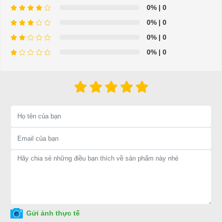
thế, với mặt tiếp xúc rộng giúp
0%
| 0
hướng chuyển động của xe.
xe bám đường một cách dễ dàng.
0%
| 0
0%
| 0
0%
| 0
Kính chiếu giúp quan sát phía
Mái che giúp bảo vệ người ngồi bên
sau
trong
Ô tô điện 11 chỗ HDK
Ô tô điện 11 chỗ HDK DEL6112K
DEL6112K Express Bus 11 có
Express Bus 11 có mái che được thiết
kính chiếu hậu lớn, được bố trí ở
kế thời trang, với diện tích rộng rãi,
khoảng cách phù hợp, giúp
được làm từ hợp kim nhôm, giúp bảo
người lái xe dễ dàng quan sát
Gửi ảnh thực tế
vệ cho người ngồi bên trong xe.