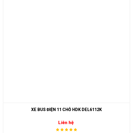
Chỗ ngồi
14 người
Thắng
Trước thắng đĩa, sau thắng cơ
Đèn
Pha
Chân ga
Làm việc ở 2 chế độ
Khoảng cách
6m
phanh
Quay trong pham
3,6m
vi
⇒ Xem thêm:
Bạn nên chọn mua Xe điện sân golf chất lượng giá
tốt ở đâu?
Để được tư vấn thêm về cách sử dụng xe ô tô điện để tăng tuổi thọ
XE BUS ĐIỆN 11 CHỖ HDK DEL6112K
cho xe hoặc có vấn đề gì cần được hỗ trợ, quý khách vui lòng liên
Liên hệ
hệ: