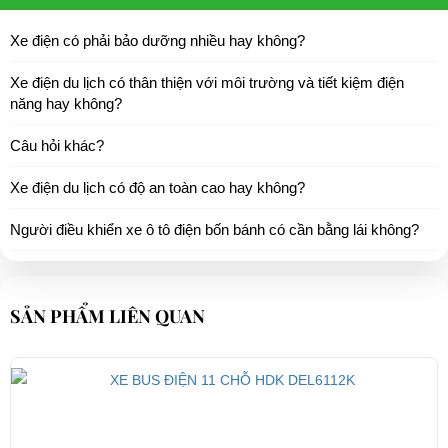
Sàn
Cao su Autiskid
Xe điện có phải bảo dưỡng nhiều hay không?
Gương hậu
Handoperated cả hai bên
Xe điện du lịch có thân thiện với môi trường và tiết kiệm điện
năng hay không?
Bảng điều khiển
Chuyển đổi kết hợp
CHÚ THÍCH
Câu hỏi khác?
Trọng lượng xe
800Kg
Xe điện du lịch có độ an toàn cao hay không?
Khả năng chở vật
1500kg
Người điều khiển xe ô tô điện bốn bánh có cần bằng lái không?
nặng
Bảo vệ tụt áp
41V
SẢN PHẨM LIÊN QUAN
Bánh xe
Lốp có săm
Giảm sóc
Trước, sau
Leo dốc
180
Gưng chiếu hậu
Một cặp