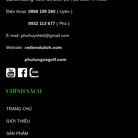
Điện thoại:
0868 100 260
( Uyên )
0932 113 677
( Phú )
E-mail:
phuhuynhkd@gmail.com
Website:
x
ediendulich.com
phutungxegolf.com
CHÍNH SÁCH
TRANG CHỦ
GIỚI THIỆU
SẢN PHẨM