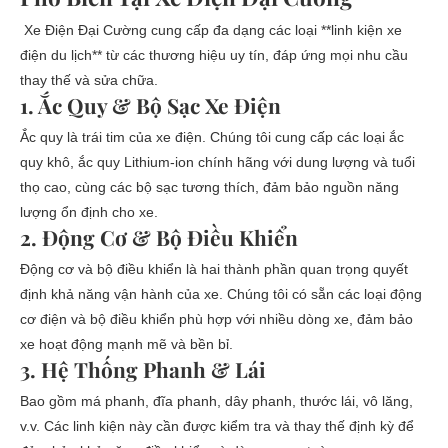
Xe Điện Đại Cường cung cấp đa dạng các loại **linh kiện xe
điện du lịch** từ các thương hiệu uy tín, đáp ứng mọi nhu cầu
thay thế và sửa chữa.
1. Ắc Quy & Bộ Sạc Xe Điện
Ắc quy là trái tim của xe điện. Chúng tôi cung cấp các loại ắc
quy khô, ắc quy Lithium-ion chính hãng với dung lượng và tuổi
thọ cao, cùng các bộ sạc tương thích, đảm bảo nguồn năng
lượng ổn định cho xe.
2. Động Cơ & Bộ Điều Khiển
Động cơ và bộ điều khiển là hai thành phần quan trọng quyết
định khả năng vận hành của xe. Chúng tôi có sẵn các loại động
cơ điện và bộ điều khiển phù hợp với nhiều dòng xe, đảm bảo
xe hoạt động mạnh mẽ và bền bỉ.
3. Hệ Thống Phanh & Lái
Bao gồm má phanh, đĩa phanh, dây phanh, thước lái, vô lăng,
v.v. Các linh kiện này cần được kiểm tra và thay thế định kỳ để