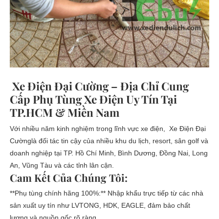
Xe Điện Đại Cường – Địa Chỉ Cung
Cấp Phụ Tùng Xe Điện Uy Tín Tại
TP.HCM & Miền Nam
Với nhiều năm kinh nghiệm trong lĩnh vực xe điện, Xe Điện Đại
Cườnglà đối tác tin cậy của nhiều khu du lịch, resort, sân golf và
doanh nghiệp tại TP. Hồ Chí Minh, Bình Dương, Đồng Nai, Long
An, Vũng Tàu và các tỉnh lân cận.
Cam Kết Của Chúng Tôi:
**Phụ tùng chính hãng 100%:** Nhập khẩu trực tiếp từ các nhà
sản xuất uy tín như LVTONG, HDK, EAGLE, đảm bảo chất
lượng và nguồn gốc rõ ràng.