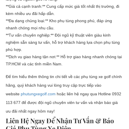
**Giá cả cạnh tranh:** Cung cấp mức giá tốt nhất thị trường, đi
kèm nhiều ưu đãi hấp dẫn.
**Đa dạng chủng loại:** Kho phụ tùng phong phú, đáp ứng
nhanh chóng mọi nhu cầu.
**Tư vấn chuyên nghiệp:** Đội ngũ kỹ thuật viên giàu kinh
nghiệm sẵn sàng tư vấn, hỗ trợ khách hàng lựa chọn phụ tùng
phù hợp.
**Dịch vụ giao hàng tận nơi:** Hỗ trợ giao hàng nhanh chóng tại
TP.HCM và các tỉnh miền Nam.
Để tìm hiểu thêm thông tin chi tiết về các
phụ tùng xe golf
chính
hãng, quý khách hàng vui lòng truy cập trực tiếp vào
website
phutungxegolf.com
hoặc liên hệ ngay qua Hotline
0932
113 677
để được đội ngũ chuyên viên tư vấn và nhận báo giá
ưu đãi nhất ngay hôm nay!
Liên Hệ Ngay Để Nhận Tư Vấn & Báo
Giá Phụ Tùng Xe Điện