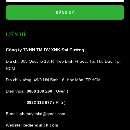
ĐĂNG KÝ
LIÊN HỆ
Công ty TNHH TM DV XNK Đại Cường
Địa chỉ: 803 Quốc lộ 13, P. Hiệp Bình Phước, Tp. Thủ Đức, Tp.
HCM
Địa chỉ xưởng: 49/9 Nhị Bình 16, Hóc Môn, TP.HCM
Điện thoại:
0868 100 260
( Uyên )
0932 113 677
( Phú )
E-mail:
phuhuynhkd@gmail.com
Website:
x
ediendulich.com