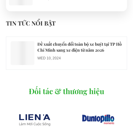
Công an xác minh vụ tài xế xe điện du lịch gây
gổ khi đón du khách ở Quy Nhơn
TIN TỨC NỔI BẬT
MON 07, 2026
Đề xuất chuyển đổi toàn bộ xe buýt tại TP Hồ
Chí Minh sang xe điện từ năm 2026
WED 10, 2024
Đối tác & thương hiệu