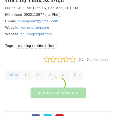
Địa chỉ: 49/9 Nhị Bình 16, Hóc Môn, TP.HCM
Điện thoại: 0932113677 ( a. Phú )
E-mail:
phuhuynhkd@gmail.com
Website:
xediendulich.com
Website:
phutungxegolf.com
Tags:
phụ tùng xe điện du lịch
/
(
bình chọn
)
0
5
0
Tất cả
1
2
3
4
5
XEM TẤT CẢ ĐÁNH GIÁ