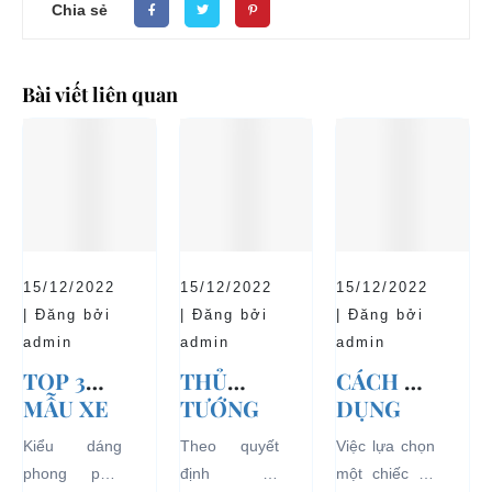
Chia sẻ
Bài viết liên quan
15/12/2022
15/12/2022
15/12/2022
| Đăng bởi
| Đăng bởi
| Đăng bởi
admin
admin
admin
TOP 3
THỦ
CÁCH SỬ
MẪU XE
TƯỚNG
DỤNG
Ô TÔ
CHÍNH
XE Ô TÔ
Kiểu dáng
Theo quyết
Việc lựa chọn
ĐIỆN
PHỦ
ĐIỆN ĐỂ
phong phú,
định số
một chiếc xe
THỊNH
ĐỒNG Ý
TĂNG