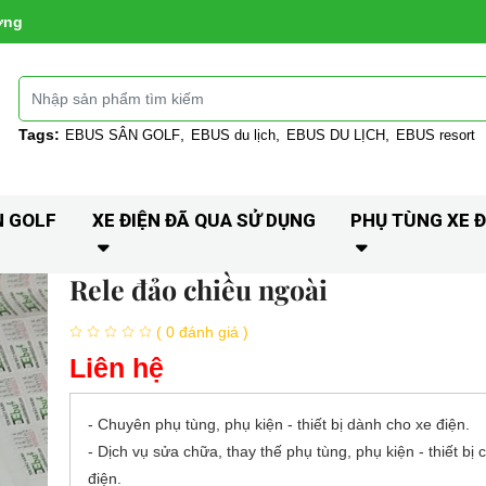
ờng
Tags:
EBUS SÂN GOLF
EBUS du lịch
EBUS DU LỊCH
EBUS resort
N GOLF
XE ĐIỆN ĐÃ QUA SỬ DỤNG
PHỤ TÙNG XE Đ
Rele đảo chiều ngoài
( 0 đánh giá )
Liên hệ
- Chuyên phụ tùng, phụ kiện - thiết bị dành cho xe điện.
- Dịch vụ sửa chữa, thay thế phụ tùng, phụ kiện - thiết bị 
điện.