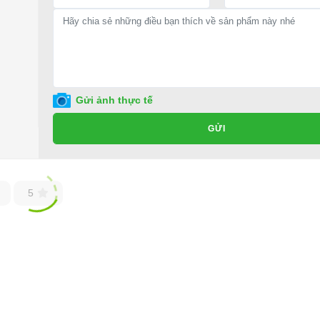
Gửi ảnh thực tế
GỬI
5
ốt ở đâu?
ho xe hoặc có vấn đề gì cần được hỗ trợ, quý khách vui lòng liên hệ:
ng ty TNHH TM DV XNK Đại Cường
 Đức, TP.HCM