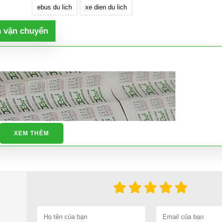
ebus du lich
xe dien du lich
h vận chuyển
XEM THÊM