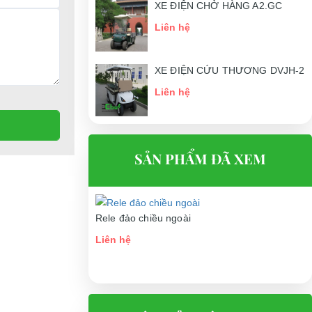
XE ĐIỆN CHỞ HÀNG A2.GC
Liên hệ
XE ĐIỆN CỨU THƯƠNG DVJH-2
Liên hệ
SẢN PHẨM ĐÃ XEM
Rele đảo chiều ngoài
Liên hệ