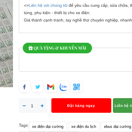
=>
Liên hệ với chúng tôi
để yêu cầu cung cấp, sửa chữa, t
tùng, phụ kiện - thiết bị cho xe điện.
Giá thành cạnh tranh, tay nghề thợ chuyên nghiệp, nhanh
QUÀ TẶNG & KHUYẾN MÃI
Đặt hàng ngay
Liên hệ 
Tags:
xe điện đại cường
xe điện du lịch
ebus đại cường