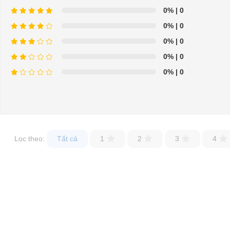
0%
| 0
0%
| 0
0%
| 0
0%
| 0
0%
| 0
Lọc theo:
Tất cả
1
2
3
4
⇒ Xem thêm:
Bạn nên chọn mua Xe điện sân golf chất lượng giá t
Để được tư vấn thêm về cách sử dụng xe ô tô điện để tăng tuổi thọ c
LIÊN HỆ CÔNG TY:
Cô
Địa chỉ: 845 Quốc Lộ 13, Phường Hiệp Bình Phước, Thành phố Thủ