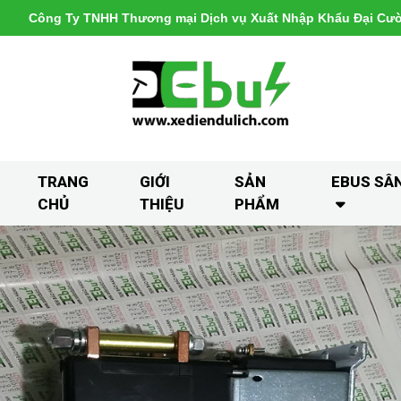
Công Ty TNHH Thương mại Dịch vụ Xuất Nhập Khẩu Đại Cư
TRANG
GIỚI
SẢN
EBUS SÂ
CHỦ
THIỆU
PHẨM