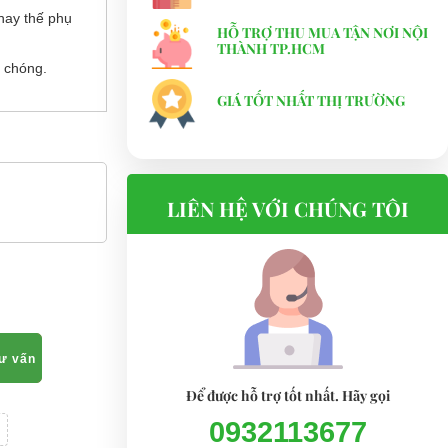
hay thế phụ
HỖ TRỢ THU MUA TẬN NƠI NỘI
THÀNH TP.HCM
 chóng.
GIÁ TỐT NHẤT THỊ TRƯỜNG
LIÊN HỆ VỚI CHÚNG TÔI
tư vấn
Để được hỗ trợ tốt nhất. Hãy gọi
0932113677