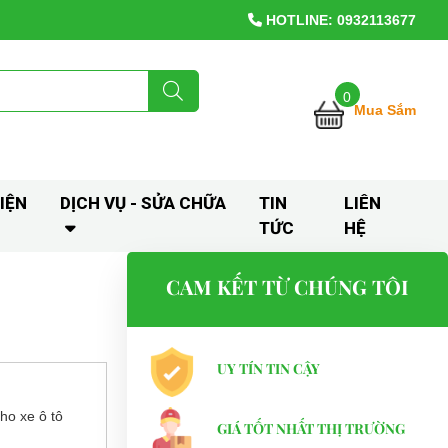
HOTLINE: 0932113677
0
Mua Sắm
IỆN
DỊCH VỤ - SỬA CHỮA
TIN
LIÊN
TỨC
HỆ
CAM KẾT TỪ CHÚNG TÔI
UY TÍN TIN CẬY
cho xe ô tô
GIÁ TỐT NHẤT THỊ TRƯỜNG