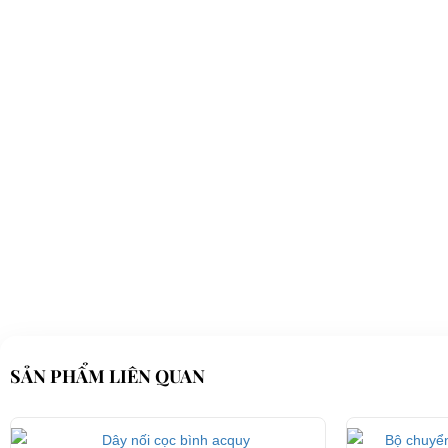
Điện thoại: 08 68 100 260 ( Châu ) - 093 211 3677 ( Phú )
E-mail:
phuhuynhkd@gmail.com
Website:
xediendulich.com
Website:
phutungxegolf.com
SẢN PHẨM LIÊN QUAN