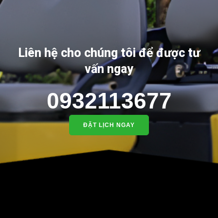
Liên hệ cho chúng tôi để được tư
vấn ngay
0932113677
ĐẶT LỊCH NGAY