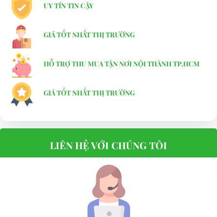
UY TÍN TIN CẬY
GIÁ TỐT NHẤT THỊ TRƯỜNG
HỖ TRỢ THU MUA TẬN NƠI NỘI THÀNH TP.HCM
GIÁ TỐT NHẤT THỊ TRƯỜNG
LIÊN HỆ VỚI CHÚNG TÔI