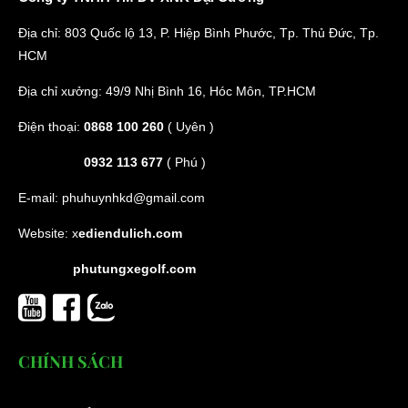
Địa chỉ: 803 Quốc lộ 13, P. Hiệp Bình Phước, Tp. Thủ Đức, Tp.
HCM
Địa chỉ xưởng: 49/9 Nhị Bình 16, Hóc Môn, TP.HCM
Điện thoại:
0868 100 260
( Uyên )
0932 113 677
( Phú )
E-mail:
phuhuynhkd@gmail.com
Website:
x
ediendulich.com
phutungxegolf.com
CHÍNH SÁCH