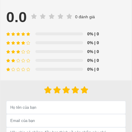
0.0
0 đánh giá
0%
| 0
Thiết bị báo bình tròn Ezgo
0%
| 0
⇒ Xem thêm:
Bạn nên chọn mua Xe điện sân golf chất lượng giá
0%
| 0
tốt ở đâu?
0%
| 0
Để được tư vấn thêm về cách sử dụng xe ô tô điện để tăng tuổi thọ
0%
| 0
cho xe hoặc có vấn đề gì cần được hỗ trợ, quý khách vui lòng liên
hệ:
LIÊN HỆ CÔNG TY:
Công ty TNHH TM DV XNK
Đại Cường
Địa chỉ: 845 Quốc Lộ 13, Phường Hiệp Bình Phước, Thành phố
Thủ Đức, TP.HCM
Điện thoại: 08 68 100 260 ( Châu ) - 093 211 3677 ( Phú )