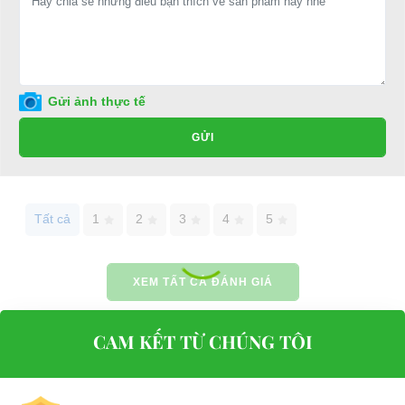
E-mail:
phuhuynhkd@gmail.com
Website:
xediendulich.com
Website:
phutungxegolf.com
Gửi ảnh thực tế
GỬI
Tất cả
1
2
3
4
5
XEM TẤT CẢ ĐÁNH GIÁ
CAM KẾT TỪ CHÚNG TÔI