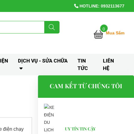
HOTLINE: 0932113677
0
Mua Sắm
IỆN
DỊCH VỤ - SỬA CHỮA
TIN
LIÊN
TỨC
HỆ
CAM KẾT TỪ CHÚNG TÔI
UY TÍN TIN CẬY
e điện chạy