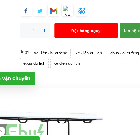
Đặt hàng ngay
Liên hệ 
Tags:
xe điện đại cường
xe điện du lịch
ebus đại cường
ebus du lich
xe dien du lich
h vận chuyển