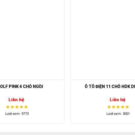
Vô lăng giúp điều chỉnh hương chuyển động
 từ hợp
 các điều
 LỊCH HDK 6 CHỖ DEL3042G2Z
ỒI
Ô TÔ ĐIỆN 11 CHỖ HDK DEL6112K
Liên hệ
Lượt xem: 3001