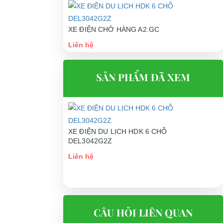
XE ĐIỆN CHỞ HÀNG A2.GC
Liên hệ
SẢN PHẨM ĐÃ XEM
iấy tờ hải
XE ĐIỆN CỨU THƯƠNG DVJH-2
Liên hệ
XE ĐIỆN DU LỊCH HDK 6 CHỖ
DEL3042G2Z
Liên hệ
CÂU HỎI LIÊN QUAN