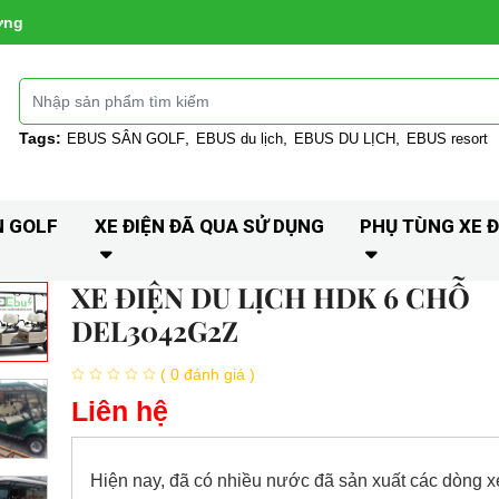
ờng
Tags:
EBUS SÂN GOLF
EBUS du lịch
EBUS DU LỊCH
EBUS resort
N GOLF
XE ĐIỆN ĐÃ QUA SỬ DỤNG
PHỤ TÙNG XE Đ
XE ĐIỆN DU LỊCH HDK 6 CHỖ
DEL3042G2Z
( 0 đánh giá )
Liên hệ
Hiện nay, đã có nhiều nước đã sản xuất các dòng x