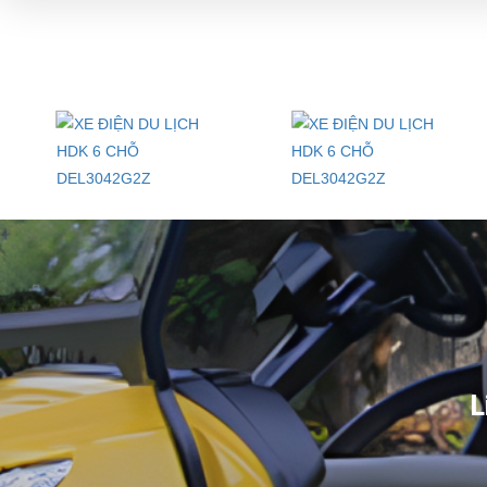
Chi tiết Xe điện du lịch HDK 6 chỗ DEL3042G2Z
THÔNG TIN CHUNG
Hãng sản xuất
HDK
Xuất xứ
Trung Quốc
Bảo hành Khung xe, motor
2 năm
Bảo hành Ác quy, bộ điều khiển
1 năm
NGOẠI HÌNH
Chiều dài x Chiều rộng x Chiều cao
4960mm x 1480mm 
Chiều cao yên xe
790mm
L
Bánh xe và Lốp xe
10" x 10"
Mầu sắc có bán
Trắng, xanh, đen, đỏ