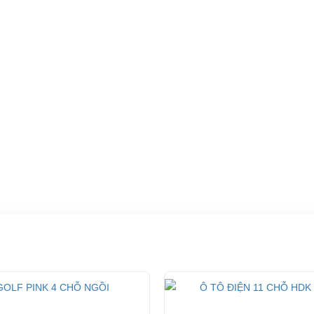
Kính chắn gió
 trực tiếp
Xe điện du lịch HDK 6 chỗ DEL3042G2Z có kính chắn gi
qua các địa
sợi thủy tinh trong suốt, giúp bảo vệ cho người sử dụng, 
cho người điều khiển một góc quan sát tốt nhất.