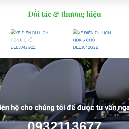
Đối tác & thương hiệu
x 1980mm
iên hệ cho chúng tôi để được tư vấn ng
0932113677