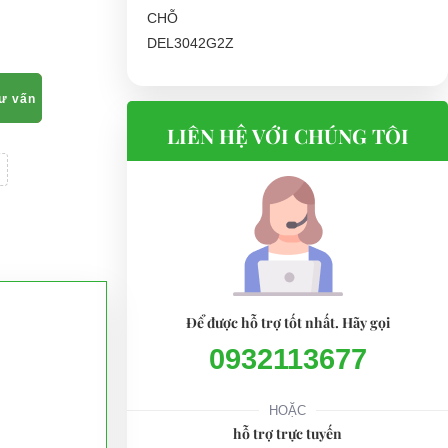
tư vấn
LIÊN HỆ VỚI CHÚNG TÔI
Để được hỗ trợ tốt nhất. Hãy gọi
0932113677
HOẶC
hỗ trợ trực tuyến