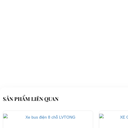
Bánh trước kết nối với vô lằng
Xe điện du lịch HDK 6 chỗ DEL3042G2Z có bánh trước được kết nối
với vô lăng, giúp người điều khiển dễ dàng điều khiển xe vận hành 
hình và chuyển hướng di chuyển của xe theo nhu câu.
SẢN PHẨM LIÊN QUAN