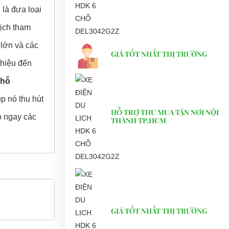
là đưa loại
lịch tham
 lớn và các
GIÁ TỐT NHẤT THỊ TRƯỜNG
thiệu đến
chỗ
p nó thu hút
HỖ TRỢ THU MUA TẬN NƠI NỘI
o ngay các
THÀNH TP.HCM
GIÁ TỐT NHẤT THỊ TRƯỜNG