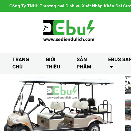
Công Ty TNHH Thương mại Dịch vụ Xuất Nhập Khẩu Đại Cư
TRANG
GIỚI
SẢN
EBUS SÂ
CHỦ
THIỆU
PHẨM