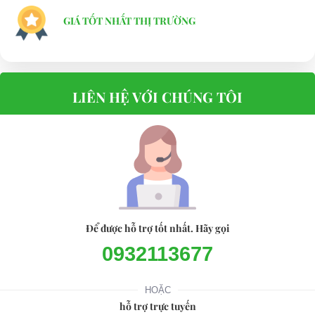
Điện thoại: 08 68 100 260
GIÁ TỐT NHẤT THỊ TRƯỜNG
E-mail:
phuhuynhkd@gmail.com
Website:
xediendulich.com
Website:
phutungxegolf.com
LIÊN HỆ VỚI CHÚNG TÔI
Để được hỗ trợ tốt nhất. Hãy gọi
0932113677
HOẶC
hỗ trợ trực tuyến