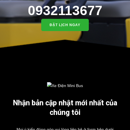
0932113677
ĐẶT LỊCH NGAY
Nhận bản cập nhật mới nhất của
chúng tôi
Mọi ý kiến đóng góp vui lòng liên hệ ở form bên dưới