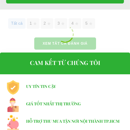
+ An toàn
+ Thông minh
+ Nhỏ gọn
+ Thân thiện với môi trường
Tất cả
1
2
3
4
5
+ Hiệu quả cao trong quá trình vận chuyển
+ Tiết kiệm năng lượng
XEM TẤT CẢ ĐÁNH GIÁ
- Rất hân hạnh được phục vụ quý khách hàng
.
⇒ Xem thêm:
Bạn nên chọn mua Xe điện sân golf chất lượng giá
tốt ở đâu?
CAM KẾT TỪ CHÚNG TÔI
Để được tư vấn thêm về cách sử dụng xe ô tô điện để tăng tuổi thọ
cho xe hoặc có vấn đề gì cần được hỗ trợ, quý khách vui lòng liên
hệ:
UY TÍN TIN CẬY
LIÊN HỆ CÔNG TY:
Công ty TNHH TM DV XNK
GIÁ TỐT NHẤT THỊ TRƯỜNG
Đại Cường
Địa chỉ: 845 Quốc Lộ 13, Phường Hiệp Bình Phước, Thành phố
HỖ TRỢ THU MUA TẬN NƠI NỘI THÀNH TP.HCM
Thủ Đức, TP.HCM