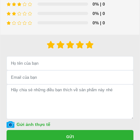
0%
| 0
0%
| 0
0%
| 0
Xe Điện Mini Bus
MỘT CHIẾC XE ĐIỆN CHO CẢ GIA ĐÌNH
Thiết kế nhỏ gọn giúp bạn có thể tiện lợi đưa các thành viên
trong gia đình đi mua sắm
, đưa đón con cái hoặc đổi gió dạo
mát dã ngoại vào cuối tuần
.
Ghế ngồi với chất liệu da mềm, ngồi rộng rãi và thoải mái
trong chuyến đi
.
Điểm đặc biệt bên dưới ghế ngồi là một cốp đựng đồ to, việc
Gửi ảnh thực tế
gập ghế lên rất dễ dàng
.
Ưu điểm của Xe điện mini Bus
GỬI