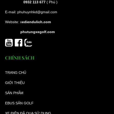
0932 113 677
( Phú )
E-mail:
phuhuynhkd@gmail.com
Website:
x
ediendulich.com
phutungxegolf.com
CHÍNH SÁCH
TRANG CHỦ
GIỚI THIỆU
SẢN PHẨM
EBUS SÂN GOLF
XE ĐIỆN ĐÃ QUA SỬ DỤNG