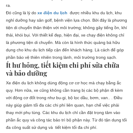
ra.
Đó cũng là lý do
xe điện du lịch
được nhiều khu du lịch, khu
nghỉ dưỡng hay sân golf, bệnh viện lựa chọn. Bởi đây là phương
tiện di chuyển thân thiện với môi trường; không gây tiếng ồn, khí
thải, khói bụi. Với thiết kế đẹp, hiện đại, xe chạy điện không chỉ
là phương tiện di chuyển. Mà còn là hình thức quảng bá hữu
dụng cho khu du lịch tiếp cận đến khách hàng. Là cách để góp
phần bảo vệ thiên nhiên trong lành, môi trường trong sạch.
Ít hư hỏng, tiết kiệm chi phí sửa chữa
và bảo dưỡng
Xe điện du lịch không dùng động cơ cơ học mà chạy bằng ắc
quy. Hơn nữa, xe cũng không cần trang bị các bộ phận đi kèm
với động cơ đốt trong như bu-gi, bộ lọc dầu, bơm, van.. . Điều
này giúp giảm tối đa các chi phí liên quan, hạn chế việc phải
thay mới phụ tùng. Các khu du lịch chỉ cần đặt trọng tâm vào
phần ắc quy và công tác bảo trì bộ phận này. Từ đó tận dụng tối
đa công suất sử dựng và tiết kiệm tối đa chi phí.