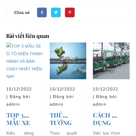
Chia sẻ
Bài viết liên quan
15/12/2022
15/12/2022
15/12/2022
| Đăng bởi
| Đăng bởi
| Đăng bởi
admin
admin
admin
TOP 3
THỦ
CÁCH SỬ
MẪU XE
TƯỚNG
DỤNG
Ô TÔ
CHÍNH
XE Ô TÔ
Kiểu dáng
Theo quyết
Việc lựa chọn