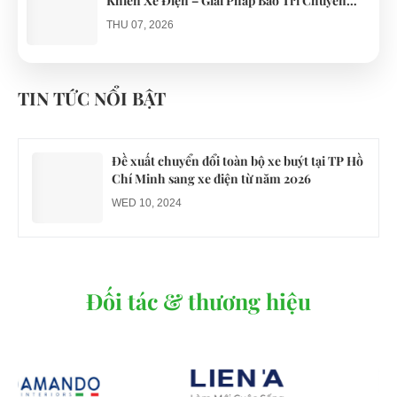
Khiển Xe Điện – Giải Pháp Bảo Trì Chuyên
Nghiệp
THU 07, 2026
Công an xác minh vụ tài xế xe điện du lịch gây
gổ khi đón du khách ở Quy Nhơn
TIN TỨC NỔI BẬT
MON 07, 2026
Đề xuất chuyển đổi toàn bộ xe buýt tại TP Hồ
Chí Minh sang xe điện từ năm 2026
WED 10, 2024
Đối tác & thương hiệu