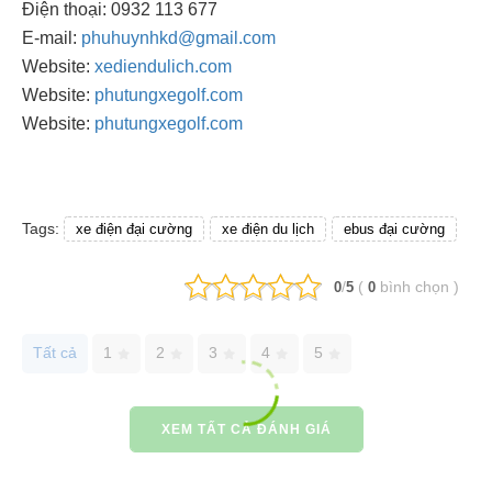
Điện thoại: 0932 113 677
E-mail:
phuhuynhkd@gmail.com
Website:
xediendulich.com
Website:
phutungxegolf.com
Website:
phutungxegolf.com
Tags:
xe điện đại cường
xe điện du lịch
ebus đại cường
/
(
bình chọn
)
0
5
0
Tất cả
1
2
3
4
5
XEM TẤT CẢ ĐÁNH GIÁ