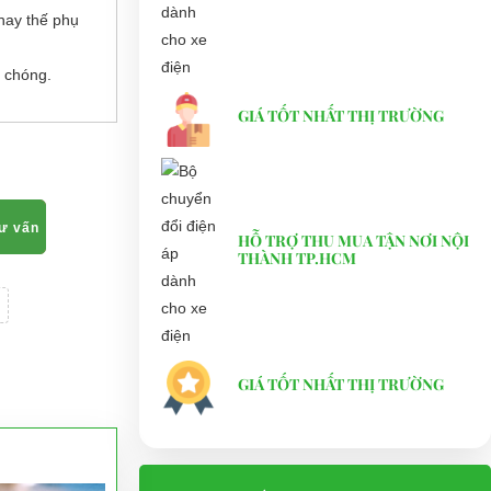
hay thế phụ
 chóng.
GIÁ TỐT NHẤT THỊ TRƯỜNG
tư vấn
HỖ TRỢ THU MUA TẬN NƠI NỘI
THÀNH TP.HCM
GIÁ TỐT NHẤT THỊ TRƯỜNG