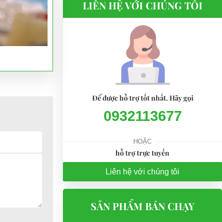
LIÊN HỆ VỚI CHÚNG TÔI
Để được hỗ trợ tốt nhất. Hãy gọi
0932113677
HOẶC
hỗ trợ trực tuyến
Liên hệ với chúng tôi
SẢN PHẨM BÁN CHẠY