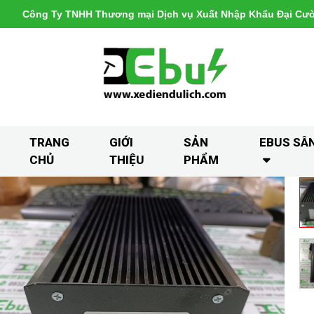
Công Ty TNHH Thương mại Dịch vụ Xuất Nhập Khẩu Đại Cư
TRANG
GIỚI
SẢN
EBUS SÂ
CHỦ
THIỆU
PHẨM