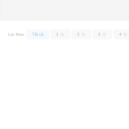
Lọc theo:
Tất cả
1
2
3
4
Bộ chuyển đổi điện áp dành cho xe điện 12v - 72v