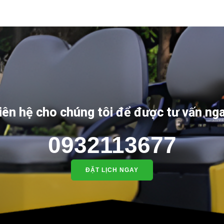
iên hệ cho chúng tôi để được tư vấn ng
0932113677
ĐẶT LỊCH NGAY