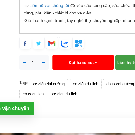
=>
Liên hệ với chúng tôi
để yêu cầu cung cấp, sửa chữa, t
tùng, phụ kiện - thiết bị cho xe điện.
Giá thành cạnh tranh, tay nghề thợ chuyên nghiệp, nhanh
Đặt hàng ngay
Liên hệ 
Tags:
xe điện đại cường
xe điện du lịch
ebus đại cường
ebus du lich
xe dien du lich
h vận chuyển