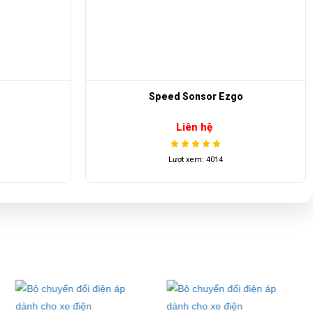
go
Bộ sạc pin xe điện du lịch LVTONG ,dành cho
pin li-ion 20s 84v
Liên hệ
Lượt xem: 5693