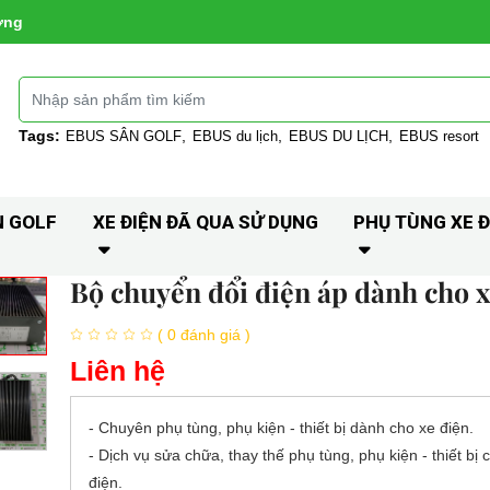
ờng
Tags:
EBUS SÂN GOLF
EBUS du lịch
EBUS DU LỊCH
EBUS resort
N GOLF
XE ĐIỆN ĐÃ QUA SỬ DỤNG
PHỤ TÙNG XE Đ
Bộ chuyển đổi điện áp dành cho x
( 0 đánh giá )
Liên hệ
- Chuyên phụ tùng, phụ kiện - thiết bị dành cho xe điện.
- Dịch vụ sửa chữa, thay thế phụ tùng, phụ kiện - thiết bị 
điện.