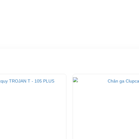
ốt ở đâu?
ho xe hoặc có vấn đề gì cần được hỗ trợ, quý khách vui lòng liên hệ:
ng ty TNHH TM DV XNK Đại Cường
 Đức, TP.HCM