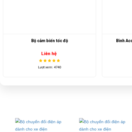
E-mail:
phuhuynhkd@gmail.com
Website:
xediendulich.com
Website:
phutungxegolf.com
Bình Acquy TROJAN T - 105 PLUS
Liên hệ
Lượt xem: 4526