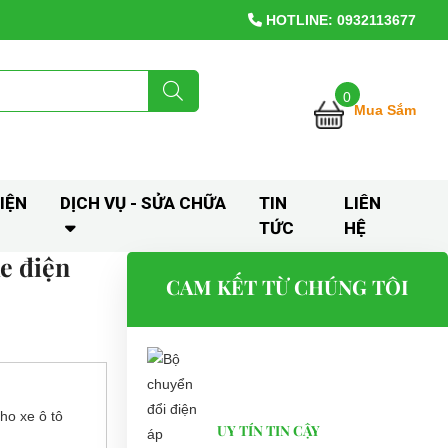
HOTLINE: 0932113677
0
Mua Sắm
IỆN
DỊCH VỤ - SỬA CHỮA
TIN
LIÊN
TỨC
HỆ
e điện
CAM KẾT TỪ CHÚNG TÔI
cho xe ô tô
UY TÍN TIN CẬY