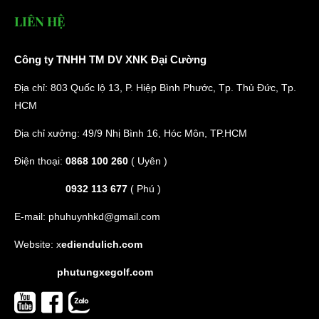
LIÊN HỆ
Công ty TNHH TM DV XNK Đại Cường
Địa chỉ: 803 Quốc lộ 13, P. Hiệp Bình Phước, Tp. Thủ Đức, Tp.
HCM
Địa chỉ xưởng: 49/9 Nhị Bình 16, Hóc Môn, TP.HCM
Điện thoại:
0868 100 260
( Uyên )
0932 113 677
( Phú )
E-mail:
phuhuynhkd@gmail.com
Website:
x
ediendulich.com
phutungxegolf.com