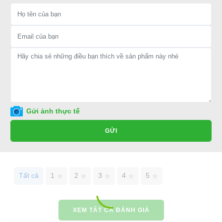
cho xe hoặc có vấn đề gì cần được hỗ trợ, quý khách vui lòng liên
hệ:
LIÊN HỆ CÔNG TY:
Công ty TNHH TM DV XNK
Đại Cường
Địa chỉ: 845 Quốc Lộ 13, Phường Hiệp Bình Phước, Thành phố
Thủ Đức, TP.HCM
Điện thoại: 08 68 100 260 ( Châu ) - 093 211 3677 ( Phú )
Gửi ảnh thực tế
E-mail:
phuhuynhkd@gmail.com
GỬI
Website:
xediendulich.com
Website:
phutungxegolf.com
Tất cả
1
2
3
4
5
XEM TẤT CẢ ĐÁNH GIÁ