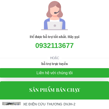
Để được hỗ trợ tốt nhất. Hãy gọi
0932113677
HOẶC
hỗ trợ trực tuyến
Liên hệ với chúng tôi
SẢN PHẨM BÁN CHẠY
XE ĐIỆN CỨU THƯƠNG DVJH-2