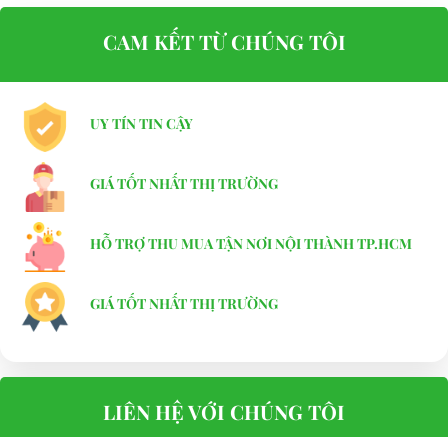
CAM KẾT TỪ CHÚNG TÔI
UY TÍN TIN CẬY
GIÁ TỐT NHẤT THỊ TRƯỜNG
HỖ TRỢ THU MUA TẬN NƠI NỘI THÀNH TP.HCM
GIÁ TỐT NHẤT THỊ TRƯỜNG
LIÊN HỆ VỚI CHÚNG TÔI