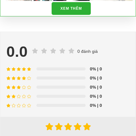
XEM THÊM
0.0
0 đánh giá
0%
| 0
0%
| 0
0%
| 0
0%
| 0
0%
| 0
Bộ kèn còi cho xe điện
⇒ Xem thêm:
Bạn nên chọn mua Xe điện sân golf chất lượng giá
tốt ở đâu?
Để được tư vấn thêm về cách sử dụng xe ô tô điện để tăng tuổi thọ