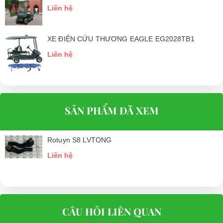
Liên hệ
XE ĐIỆN CỨU THƯƠNG EAGLE EG2028TB1
Liên hệ
SẢN PHẨM ĐÃ XEM
Rotuyn S8 LVTONG
Liên hệ
CÂU HỎI LIÊN QUAN