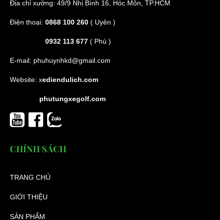
Địa chỉ xưởng: 49/9 Nhị Bình 16, Hóc Môn, TP.HCM
Điện thoại:
0868 100 260
( Uyên )
0932 113 677
( Phú )
E-mail:
phuhuynhkd@gmail.com
Website:
x
ediendulich.com
phutungxegolf.com
CHÍNH SÁCH
TRANG CHỦ
GIỚI THIỆU
SẢN PHẨM