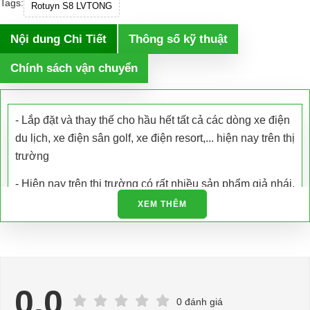
Tags:
Rotuyn S8 LVTONG
Nội dung Chi Tiết
Thông số kỹ thuật
Chính sách vận chuyển
- Lắp đặt và thay thế cho hầu hết tất cả các dòng xe điện
du lịch, xe điện sân golf, xe điện resort,... hiện nay trên thị
trường
- Hiện nay trên thị trường có rất nhiều sản phẩm giả nhái,
kém chất lượng. Xe Điện Đại Cường là công ty chuyên
XEM THÊM
nhập khẩu các loại xe điện và phụ tùng xe điện trực tiếp
tại nhà máy sản xuất đảm bảo chất lượng và có giấy tờ
được cấp phép.
- Chúng tôi còn hỗ trợ kiểm tra bảo dưỡng, bảo trì và sửa
0.0
chữa tận nơi
0 đánh giá