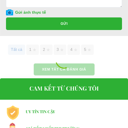
Đại Cường
Gửi ảnh thực tế
Địa chỉ: 49/9 Nhị Bình 16, Hóc Môn, TP.HCM
GỬI
Điện thoại: 0932113677
E-mail:
phuhuynhkd@gmail.com
Tất cả
1
2
3
4
5
Website:
xediendulich.com
Website:
phutungxegolf.com
XEM TẤT CẢ ĐÁNH GIÁ
CAM KẾT TỪ CHÚNG TÔI
UY TÍN TIN CẬY