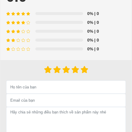
- Hỗ trợ giải đáp các vấn đề liên quan đến xe điện miễn
0%
| 0
phí
0%
| 0
- Chuyên phụ tùng, phụ kiện - thiết bị dành cho xe điện.
0%
| 0
- Dịch vụ sửa chữa, thay thế phụ tùng, phụ kiện - thiết bị
0%
| 0
cho xe ô tô điện.
0%
| 0
=>Liên hệ với chúng tôi để yêu cầu cung cấp, sửa chữa,
thay thế phụ tùng, phụ kiện - thiết bị cho xe điện. Giá
thành cạnh tranh, tay nghề thợ chuyên nghiệp, nhanh
chóng.
Hân hạnh được phục vụ mọi người
Để được tư vấn thêm về cách sử dụng xe ô tô điện để tăng tuổi
thọ cho xe hoặc có vấn đề gì cần được hỗ trợ, quý khách vui
lòng liên hệ:
LIÊN HỆ CÔNG TY:
Công ty TNHH TM DV XNK