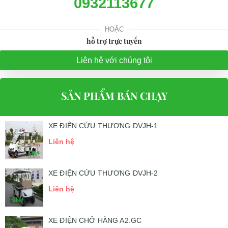
0932113677
HOẶC
hỗ trợ trực tuyến
Liên hệ với chúng tôi
SẢN PHẨM BÁN CHẠY
XE ĐIỆN CỨU THƯƠNG DVJH-1
Liên hệ
XE ĐIỆN CỨU THƯƠNG DVJH-2
Liên hệ
XE ĐIỆN CHỞ HÀNG A2.GC