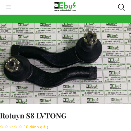
Rotuyn S8 LVTONG
( 0 đánh giá )