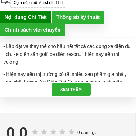
Tags:
Cụm đồng hồ Marshell DT-8
Nội dung Chi Tiết
Thông số kỹ thuật
Chính sách vận chuyển
- Lắp đặt và thay thế cho hầu hết tất cả các dòng xe điện du
lịch, xe điện sân golf, xe điện resort,... hiện nay trên thị
trường
- Hiện nay trên thị trường có rất nhiều sản phẩm giả nhái,
kém chất lượng. Xe Điện Đại Cường là công ty chuyên
nhập khẩu các loại xe điện và phụ tùng xe điện trực tiếp tại
XEM THÊM
nhà máy sản xuất đảm bảo chất lượng và có giấy tờ được
cấp phép.
- Chúng tôi còn hỗ trợ kiểm tra bảo dưỡng, bảo trì và sửa
chữa tận nơi
0.0
0 đánh giá