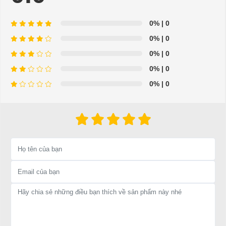
- Hỗ trợ giải đáp các vấn đề liên quan đến xe điện miễn phí
- Chuyên phụ tùng, phụ kiện - thiết bị dành cho xe điện.
0%
| 0
0%
| 0
- Dịch vụ sửa chữa, thay thế phụ tùng, phụ kiện - thiết bị cho
0%
| 0
xe ô tô điện.
0%
| 0
=>Liên hệ với chúng tôi để yêu cầu cung cấp, sửa chữa,
0%
| 0
thay thế phụ tùng, phụ kiện - thiết bị cho xe điện. Giá thành
cạnh tranh, tay nghề thợ chuyên nghiệp, nhanh chóng.
Hân hạnh được phục vụ mọi người
Để được tư vấn thêm về cách sử dụng xe ô tô điện để tăng tuổi thọ
cho xe hoặc có vấn đề gì cần được hỗ trợ, quý khách vui lòng liên
hệ:
LIÊN HỆ CÔNG TY:
Công ty TNHH TM DV XNK
Đại Cường
Địa chỉ: 49/9 Nhị Bình 16, Hóc Môn, TP.HCM