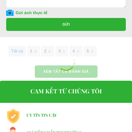
Điện thoại: 0932113677
Gửi ảnh thực tế
E-mail:
phuhuynhkd@gmail.com
GỬI
Website:
xediendulich.com
Website:
phutungxegolf.com
Tất cả
1
2
3
4
5
XEM TẤT CẢ ĐÁNH GIÁ
CAM KẾT TỪ CHÚNG TÔI
UY TÍN TIN CẬY