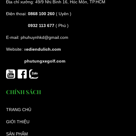
Địa chỉ xưởng: 49/9 Nhị Bình 16, Hóc Môn, TP.HCM
Điện thoại:
0868 100 260
( Uyên )
0932 113 677
( Phú )
E-mail:
phuhuynhkd@gmail.com
Website:
x
ediendulich.com
phutungxegolf.com
CHÍNH SÁCH
TRANG CHỦ
GIỚI THIỆU
SẢN PHẨM