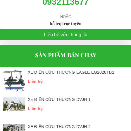
0932113677
HOẶC
hỗ trợ trực tuyến
Liên hệ với chúng tôi
SẢN PHẨM BÁN CHẠY
XE ĐIỆN CỨU THƯƠNG EAGLE EG2028TB1
Liên hệ
XE ĐIỆN CỨU THƯƠNG DVJH-1
Liên hệ
XE ĐIỆN CỨU THƯƠNG DVJH-2