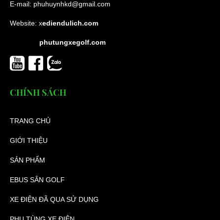
E-mail:
phuhuynhkd@gmail.com
Website:
x
ediendulich.com
phutungxegolf.com
CHÍNH SÁCH
TRANG CHỦ
GIỚI THIỆU
SẢN PHẨM
EBUS SÂN GOLF
XE ĐIỆN ĐÃ QUA SỬ DỤNG
PHỤ TÙNG XE ĐIỆN