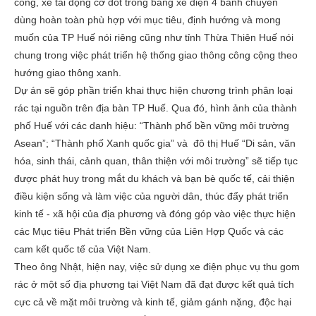
công, xe tải động cơ đốt trong bằng xe điện 4 bánh chuyên
dùng hoàn toàn phù hợp với mục tiêu, định hướng và mong
muốn của TP Huế nói riêng cũng như tỉnh Thừa Thiên Huế nói
chung trong việc phát triển hệ thống giao thông công cộng theo
hướng giao thông xanh.
Dự án sẽ góp phần triển khai thực hiện chương trình phân loại
rác tại nguồn trên địa bàn TP Huế. Qua đó, hình ảnh của thành
phố Huế với các danh hiệu: “Thành phố bền vững môi trường
Asean”; “Thành phố Xanh quốc gia” và đô thị Huế “Di sản, văn
hóa, sinh thái, cảnh quan, thân thiện với môi trường” sẽ tiếp tục
được phát huy trong mắt du khách và bạn bè quốc tế, cải thiện
điều kiện sống và làm việc của người dân, thúc đẩy phát triển
kinh tế - xã hội của địa phương và đóng góp vào việc thực hiện
các Mục tiêu Phát triển Bền vững của Liên Hợp Quốc và các
cam kết quốc tế của Việt Nam.
Theo ông Nhật, hiện nay, việc sử dụng xe điện phục vụ thu gom
rác ở một số địa phương tại Việt Nam đã đạt được kết quả tích
cực cả về mặt môi trường và kinh tế, giảm gánh nặng, độc hại