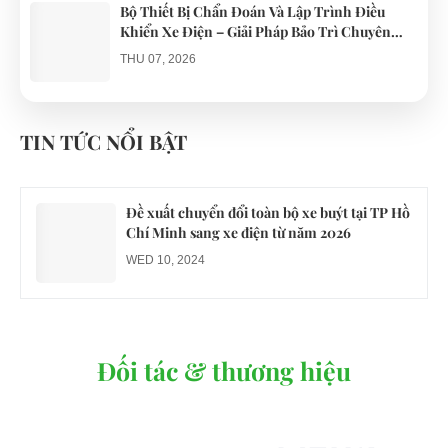
Bộ Thiết Bị Chẩn Đoán Và Lập Trình Điều
Khiển Xe Điện – Giải Pháp Bảo Trì Chuyên
Nghiệp
THU 07, 2026
Công an xác minh vụ tài xế xe điện du lịch gây
gổ khi đón du khách ở Quy Nhơn
TIN TỨC NỔI BẬT
MON 07, 2026
Đề xuất chuyển đổi toàn bộ xe buýt tại TP Hồ
Chí Minh sang xe điện từ năm 2026
WED 10, 2024
Đối tác & thương hiệu