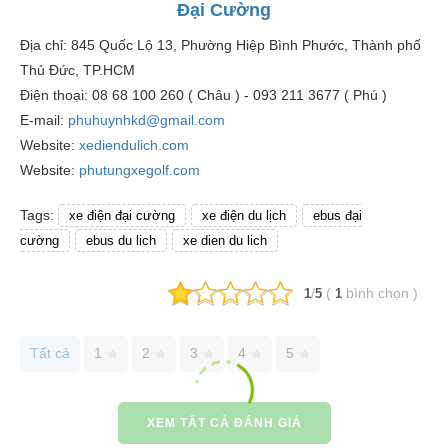
Đại Cường
Địa chỉ: 845 Quốc Lộ 13, Phường Hiệp Bình Phước, Thành phố
Thủ Đức, TP.HCM
Điện thoại: 08 68 100 260 ( Châu ) - 093 211 3677 ( Phú )
E-mail:
phuhuynhkd@gmail.com
Website:
xediendulich.com
Website:
phutungxegolf.com
Tags:
xe điện đại cường
xe điện du lịch
ebus đại
cường
ebus du lich
xe dien du lich
/
(
bình chọn
)
1
5
1
Tất cả
1
2
3
4
5
XEM TẤT CẢ ĐÁNH GIÁ