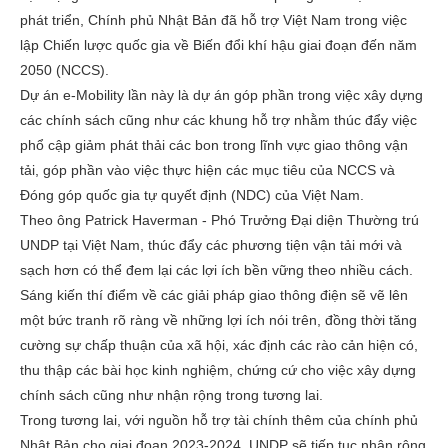
phát triển, Chính phủ Nhật Bản đã hỗ trợ Việt Nam trong việc
lập Chiến lược quốc gia về Biến đổi khí hậu giai đoạn đến năm
2050 (NCCS).
Dự án e-Mobility lần này là dự án góp phần trong việc xây dựng
các chính sách cũng như các khung hỗ trợ nhằm thúc đẩy việc
phổ cập giảm phát thải các bon trong lĩnh vực giao thông vận
tải, góp phần vào việc thực hiện các mục tiêu của NCCS và
Đóng góp quốc gia tự quyết định (NDC) của Việt Nam.
Theo ông Patrick Haverman - Phó Trưởng Đại diện Thường trú
UNDP tại Việt Nam, thúc đẩy các phương tiện vận tải mới và
sạch hơn có thể đem lại các lợi ích bền vững theo nhiều cách.
Sáng kiến thí điểm về các giải pháp giao thông điện sẽ vẽ lên
một bức tranh rõ ràng về những lợi ích nói trên, đồng thời tăng
cường sự chấp thuận của xã hội, xác định các rào cản hiện có,
thu thập các bài học kinh nghiệm, chứng cứ cho việc xây dựng
chính sách cũng như nhận rộng trong tương lai.
Trong tương lai, với nguồn hỗ trợ tài chính thêm của chính phủ
Nhật Bản cho giai đoạn 2023-2024, UNDP sẽ tiếp tục nhân rộng