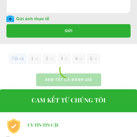
tốt ở đâu?
Để được tư vấn thêm về cách sử dụng xe ô tô điện để tăng tuổi thọ
Gửi ảnh thực tế
cho xe hoặc có vấn đề gì cần được hỗ trợ, quý khách vui lòng liên
GỬI
hệ:
LIÊN HỆ CÔNG TY:
Công ty TNHH TM DV XNK
Đại Cường
Tất cả
1
2
3
4
5
Địa chỉ: 845 Quốc Lộ 13, Phường Hiệp Bình Phước, Thành phố
Thủ Đức, TP.HCM
XEM TẤT CẢ ĐÁNH GIÁ
Điện thoại: 08 68 100 260 ( Châu ) - 093 211 3677 ( Phú )
E-mail:
phuhuynhkd@gmail.com
CAM KẾT TỪ CHÚNG TÔI
Website:
xediendulich.com
Website:
phutungxegolf.com
UY TÍN TIN CẬY