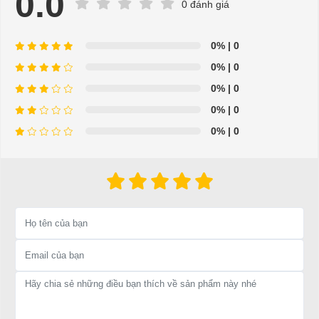
0.0
0 đánh giá
0%
| 0
0%
| 0
0%
| 0
0%
| 0
0%
| 0
Má phanh sau xe điện LVTONG
Sử dụng và thay thế được cho tất cả các dòng xe điện du
lịch, xe điện sân golf, xe điện chở hàng trên thị trường.
⇒ Xem thêm:
Bạn nên chọn mua Xe điện sân golf chất lượng giá