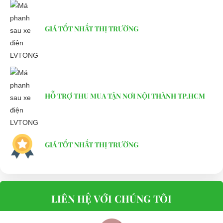
GIÁ TỐT NHẤT THỊ TRƯỜNG
HỖ TRỢ THU MUA TẬN NƠI NỘI THÀNH TP.HCM
GIÁ TỐT NHẤT THỊ TRƯỜNG
LIÊN HỆ VỚI CHÚNG TÔI