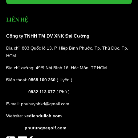
LIÊN HỆ
Công ty TNHH TM DV XNK Đại Cường
Địa chỉ: 803 Quốc lộ 13, P. Hiệp Bình Phước, Tp. Thủ Đức, Tp.
HCM
Địa chỉ xưởng: 49/9 Nhị Bình 16, Hóc Môn, TP.HCM
Điện thoại:
0868 100 260
( Uyên )
0932 113 677
( Phú )
E-mail:
phuhuynhkd@gmail.com
Website:
x
ediendulich.com
phutungxegolf.com