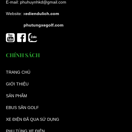
E-mail:
phuhuynhkd@gmail.com
Website:
x
ediendulich.com
phutungxegolf.com
CHÍNH SÁCH
TRANG CHỦ
GIỚI THIỆU
SẢN PHẨM
EBUS SÂN GOLF
XE ĐIỆN ĐÃ QUA SỬ DỤNG
PHỤ TÙNG XE ĐIỆN