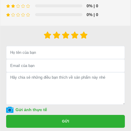
Để được tư vấn thêm về cách sử dụng xe ô tô điện để tăng tuổi thọ
0%
| 0
cho xe hoặc có vấn đề gì cần được hỗ trợ, quý khách vui lòng liên
0%
| 0
hệ:
LIÊN HỆ CÔNG TY:
Công ty TNHH TM DV XNK
Đại Cường
Địa chỉ: 845 Quốc Lộ 13, Phường Hiệp Bình Phước, Thành phố
Thủ Đức, TP.HCM
Điện thoại: 08 68 100 260 ( Châu ) - 093 211 3677 ( Phú )
E-mail:
phuhuynhkd@gmail.com
Website:
xediendulich.com
Website:
phutungxegolf.com
Gửi ảnh thực tế
GỬI