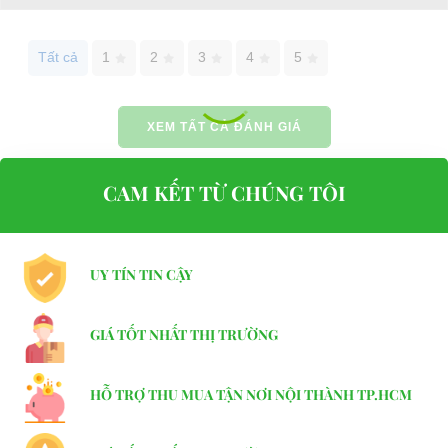
Tất cả
1
2
3
4
5
XEM TẤT CẢ ĐÁNH GIÁ
CAM KẾT TỪ CHÚNG TÔI
UY TÍN TIN CẬY
GIÁ TỐT NHẤT THỊ TRƯỜNG
HỖ TRỢ THU MUA TẬN NƠI NỘI THÀNH TP.HCM