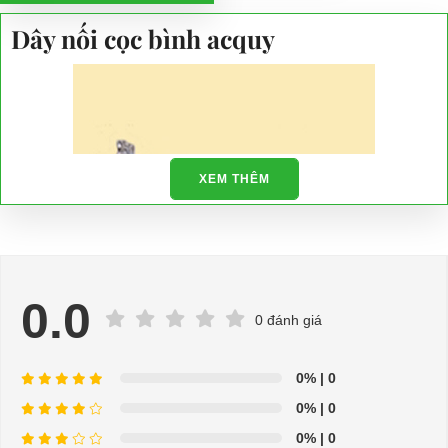
Dây nối cọc bình acquy
XEM THÊM
0.0
0 đánh giá
0%
| 0
⇒ Xem thêm:
Bạn nên chọn mua Xe điện sân golf chất lượng giá
0%
| 0
tốt ở đâu?
0%
| 0