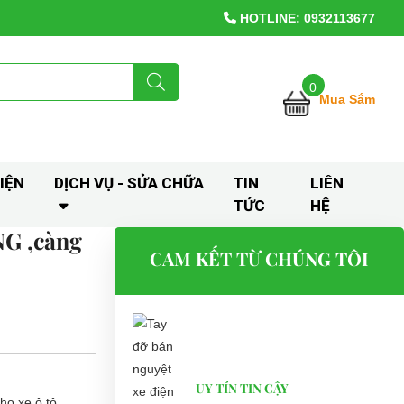
HOTLINE: 0932113677
0
Mua Sắm
IỆN
DỊCH VỤ - SỬA CHỮA
TIN
LIÊN
TỨC
HỆ
NG ,càng
CAM KẾT TỪ CHÚNG TÔI
UY TÍN TIN CẬY
cho xe ô tô