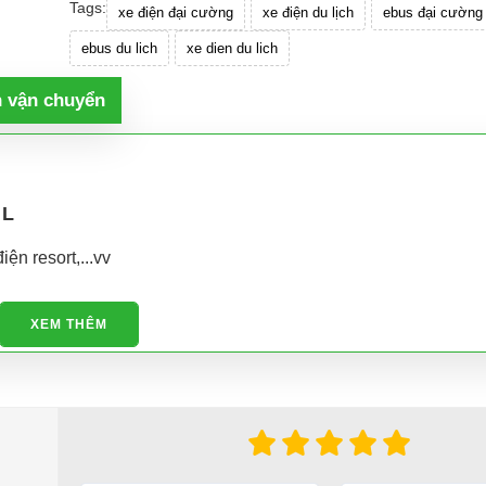
Tags:
xe điện đại cường
xe điện du lịch
ebus đại cường
ebus du lich
xe dien du lich
h vận chuyển
 L
iện resort,...vv
XEM THÊM
ốt ở đâu?
ho xe hoặc có vấn đề gì cần được hỗ trợ, quý khách vui lòng liên hệ:
ng ty TNHH TM DV XNK Đại Cường