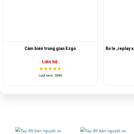
Rơ le ,replay xe điện LVTONG S14 72V từ 200A
Bộ thiết bị c
đến 400A
Liên hệ
Lượt xem: 4630