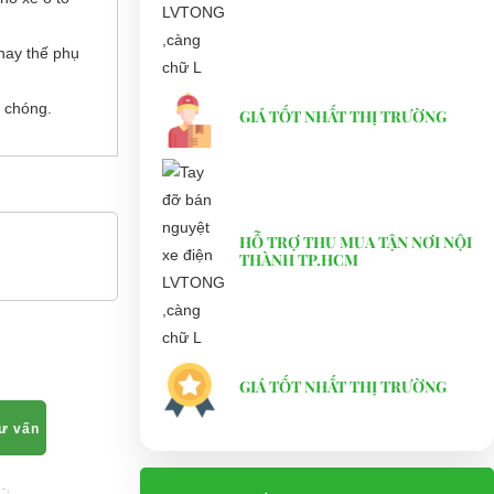
hay thế phụ
 chóng.
GIÁ TỐT NHẤT THỊ TRƯỜNG
HỖ TRỢ THU MUA TẬN NƠI NỘI
THÀNH TP.HCM
GIÁ TỐT NHẤT THỊ TRƯỜNG
tư vấn