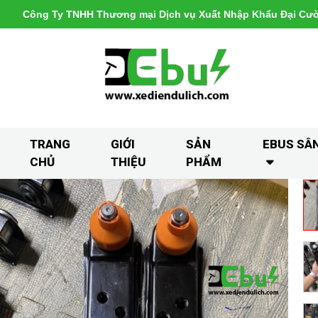
Công Ty TNHH Thương mại Dịch vụ Xuất Nhập Khẩu Đại Cư
TRANG
GIỚI
SẢN
EBUS SÂ
CHỦ
THIỆU
PHẨM