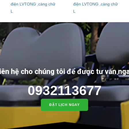
iên hệ cho chúng tôi để được tư vấn ng
0932113677
ĐẶT LỊCH NGAY