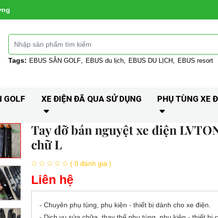
ờng
Tags:
EBUS SÂN GOLF
EBUS du lịch
EBUS DU LỊCH
EBUS resort
N GOLF
XE ĐIỆN ĐÃ QUA SỬ DỤNG
PHỤ TÙNG XE Đ
Tay đỡ bán nguyệt xe điện LVTO
chữ L
( 0 đánh giá )
Liên hệ
- Chuyên phụ tùng, phụ kiện - thiết bị dành cho xe điện.
- Dịch vụ sửa chữa, thay thế phụ tùng, phụ kiện - thiết bị 