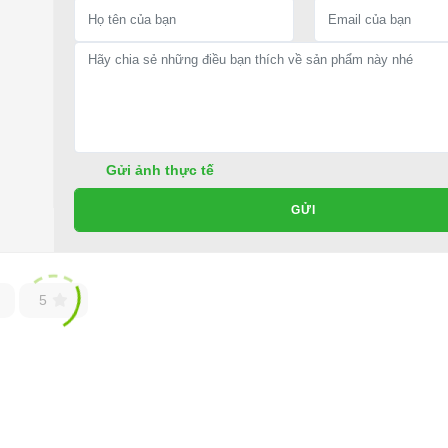
 Đức, TP.HCM
Gửi ảnh thực tế
GỬI
5