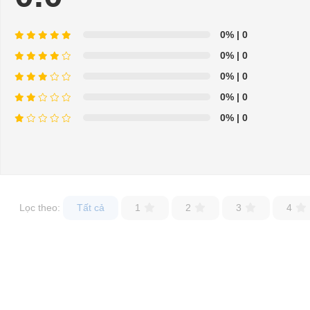
Địa chỉ: 845 Quốc Lộ 13, Phường Hiệp Bình Phước, Thành phố Thủ
Điện thoại: 08 68 100 260 ( Châu ) - 093 211 3677 ( Phú )
0%
| 0
0%
| 0
E-mail:
phuhuynhkd@gmail.com
0%
| 0
Website:
xediendulich.com
0%
| 0
Website:
phutungxegolf.com
0%
| 0
Lọc theo:
Tất cả
1
2
3
4