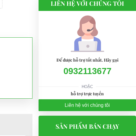
LIÊN HỆ VỚI CHÚNG TÔI
Để được hỗ trợ tốt nhất. Hãy gọi
0932113677
HOẶC
hỗ trợ trực tuyến
Liên hệ với chúng tôi
SẢN PHẨM BÁN CHẠY