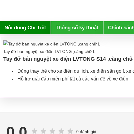
Nội dung Chi Tiết
Thông số kỹ thuật
Chính sác
Tay đỡ bán nguyệt xe điện LVTONG ,càng chữ L
Tay đỡ bán nguyệt xe điện LVTONG S14 ,càng chữ
Dùng thay thế cho xe điện du lịch, xe điện sân golf, xe đ
Hỗ trợ giải đáp miễn phí tất cả các vấn đề về xe điện
Hân hạnh được phục vụ mọi người
⇒ Xem thêm:
Bạn nên chọn mua Xe điện sân golf chất lượng giá t
Để được tư vấn thêm về cách sử dụng xe ô tô điện để tăng tuổi thọ c
LIÊN HỆ CÔNG TY:
Cô
0.0
0 đánh giá