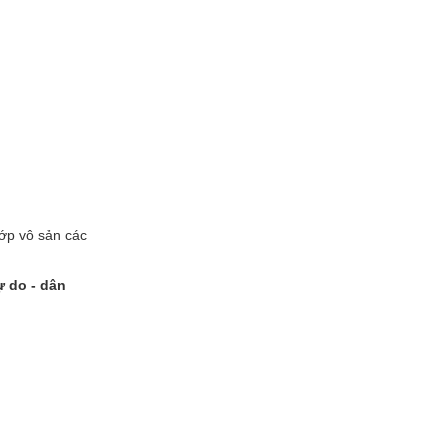
lớp vô sản các
ự do - dân