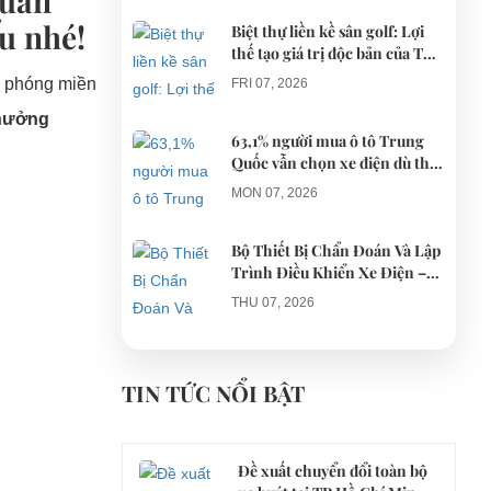
quan
ểu nhé!
Biệt thự liền kề sân golf: Lợi
thế tạo giá trị độc bản của The
AGULA Tây Ninh
ải phóng miền
FRI 07, 2026
 hưởng
63,1% người mua ô tô Trung
Quốc vẫn chọn xe điện dù thị
trường tháng 7 hạ nhiệt
MON 07, 2026
Bộ Thiết Bị Chẩn Đoán Và Lập
Trình Điều Khiển Xe Điện –
Giải Pháp Bảo Trì Chuyên
THU 07, 2026
Nghiệp
Công an xác minh vụ tài xế xe
điện du lịch gây gổ khi đón du
TIN TỨC NỔI BẬT
khách ở Quy Nhơn
MON 07, 2026
Đề xuất chuyển đổi toàn bộ