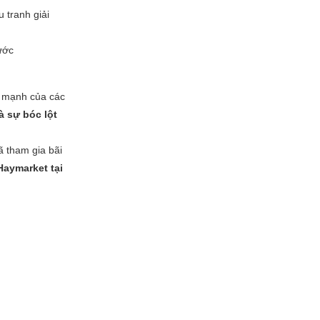
 tranh giải
ước
n mạnh của các
à sự bóc lột
ã tham gia bãi
Haymarket tại