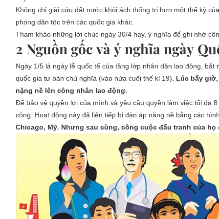
Không chỉ giải cứu đất nước khỏi ách thống trị hơn một thế kỷ củ
phóng dân tộc trên các quốc gia khác.
Tham khảo những lời chúc ngày 30/4 hay, ý nghĩa để ghi nhớ cô
2 Nguồn gốc và ý nghĩa ngày Quố
Ngày 1/5 là ngày lễ quốc tế của tầng lớp nhân dân lao động, bắt
quốc gia tư bản chủ nghĩa (vào nửa cuối thế kỉ 19)
. Lúc bấy giờ
nặng nề lên công nhân lao động.
Để bảo vệ quyền lợi của mình và yêu cầu quyền làm việc tối đa 
công. Hoạt động này đã liên tiếp bị đàn áp nặng nề bằng các hình
Chicago, Mỹ. Nhưng sau cùng, công cuộc đấu tranh của họ