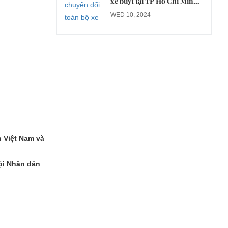
xe buýt tại TP Hồ Chí Minh
sang xe điện từ năm 2026
WED 10, 2024
n Việt Nam và
ội Nhân dân