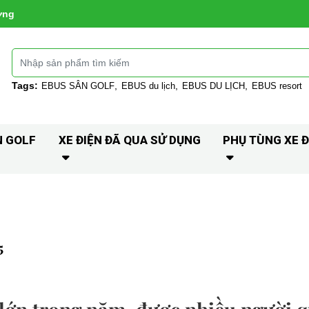
ờng
Tags:
EBUS SÂN GOLF
EBUS du lịch
EBUS DU LỊCH
EBUS resort
N GOLF
XE ĐIỆN ĐÃ QUA SỬ DỤNG
PHỤ TÙNG XE Đ
5