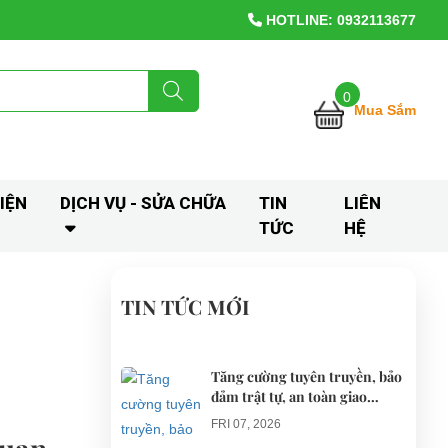
HOTLINE: 0932113677
0
Mua Sắm
IỆN
DỊCH VỤ - SỬA CHỮA
TIN
LIÊN
TỨC
HỆ
TIN TỨC MỚI
Tăng cường tuyên truyền, bảo
đảm trật tự, an toàn giao
thông khi thí điểm xe điện 4
FRI 07, 2026
bánh phục vụ du lịch