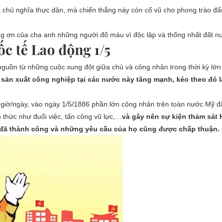
a chủ nghĩa thực dân, mà chiến thắng này còn cổ vũ cho phong trào đấu
ng ơn của cha anh những người đổ máu vì độc lập và thống nhất đất n
c tế Lao động 1/5
 nguồn từ những cuộc xung đột giữa chủ và công nhân trong thời kỳ lớ
, sản xuất công nghiệp tại các nước này tăng mạnh, kéo theo đó l
8 giờ/ngày, vào ngày 1/5/1886 phần lớn công nhân trên toàn nước Mỹ đ
 thức như đuổi việc, tấn công vũ lực,…
và gây nên sự kiện thảm sát 
 đã thành công và những yêu cầu của họ cũng được chấp thuận.