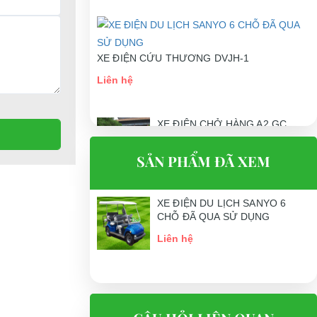
XE ĐIỆN CỨU THƯƠNG DVJH-1
Liên hệ
XE ĐIỆN CHỞ HÀNG A2.GC
Liên hệ
SẢN PHẨM ĐÃ XEM
XE ĐIỆN DU LỊCH SANYO 6
CHỖ ĐÃ QUA SỬ DỤNG
Liên hệ
xuất xe điện,
 đầu cho các