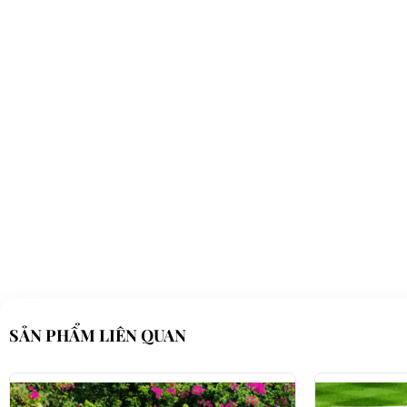
Xediendulich.com
có nhiều mẫu mã phong phú, kiểu dáng đa dạng, 
LIÊN HỆ CÔNG TY:
Cô
Địa chỉ: 845 Quốc Lộ 13, Phường Hiệp Bình Phước, Thành phố Thủ
Điện thoại: 08 68 100 260
E-mail:
phuhuynhkd@gmail.com
Website:
xediendulich.com
Website:
phutungxegolf.com
SẢN PHẨM LIÊN QUAN