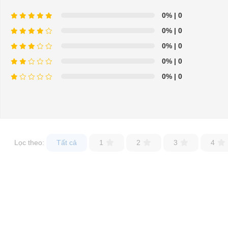
0%
| 0
0%
| 0
0%
| 0
0%
| 0
0%
| 0
XE ĐIỆN DU LỊCH SANYO 6 CHỖ ĐÃ QUA SỬ DỤNG
⇒Xem thêm: Các dòng xe điện đã qua sử dụng
Lọc theo:
Tất cả
1
2
3
4
Liên hệ ngay với chúng tôi để sở hữu những chiếc xe điện chở 
Bạn nên chọn mua Xe điện sân golf chất lượng giá tốt ở đâu?
Địa chỉ
bán xe điện sân golf
chất lượng cao luôn là nhu cầu tìm kiếm 
tuy nhiên CÔNG TY TNHH ĐT TM XNK ĐẠI CƯỜNG với nhiều năm k
khách hàng bởi đây là đơn vị nhập khẩu xe điện sân golf chính hãng 