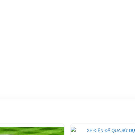
đáp ứng mọi nhu cầu của khách hàng.
ng ty TNHH TM DV XNK Đại Cường
 Đức, TP.HCM