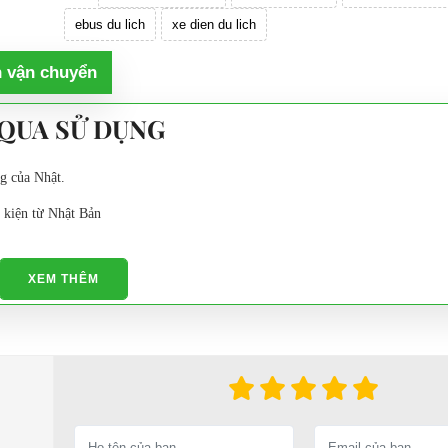
ebus du lich
xe dien du lich
h vận chuyển
 QUA SỬ DỤNG
ng của Nhật.
 kiện từ Nhật Bản
XEM THÊM