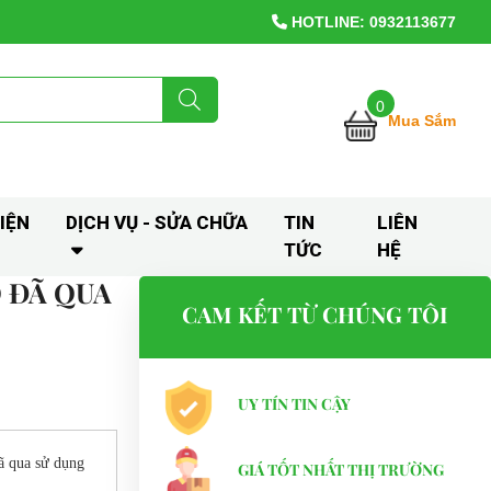
HOTLINE: 0932113677
0
Mua Sắm
IỆN
DỊCH VỤ - SỬA CHỮA
TIN
LIÊN
TỨC
HỆ
Ỗ ĐÃ QUA
CAM KẾT TỪ CHÚNG TÔI
UY TÍN TIN CẬY
ã qua sử dụng
GIÁ TỐT NHẤT THỊ TRƯỜNG