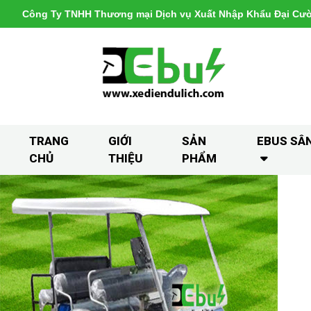
Công Ty TNHH Thương mại Dịch vụ Xuất Nhập Khẩu Đại Cư
TRANG
GIỚI
SẢN
EBUS SÂ
CHỦ
THIỆU
PHẨM