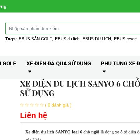
ờng
Tags:
EBUS SÂN GOLF
EBUS du lịch
EBUS DU LỊCH
EBUS resort
N GOLF
XE ĐIỆN ĐÃ QUA SỬ DỤNG
PHỤ TÙNG XE Đ
XE ĐIỆN DU LỊCH SANYO 6 CH
SỬ DỤNG
( 0 đánh giá )
Liên hệ
Xe điện du lịch SANYO loại 6 chỗ ngồi
là dòng xe ô tô điện đ