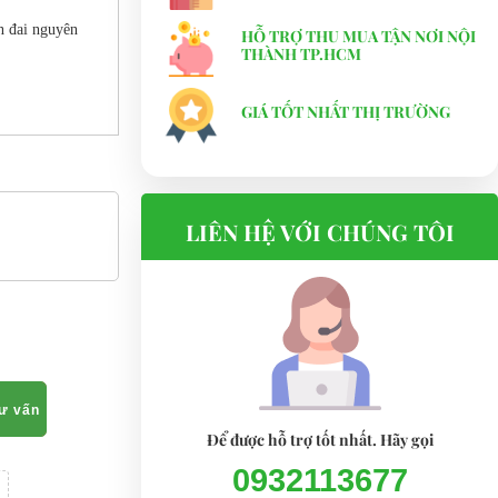
n đai nguyên
HỖ TRỢ THU MUA TẬN NƠI NỘI
THÀNH TP.HCM
GIÁ TỐT NHẤT THỊ TRƯỜNG
LIÊN HỆ VỚI CHÚNG TÔI
tư vấn
Để được hỗ trợ tốt nhất. Hãy gọi
0932113677