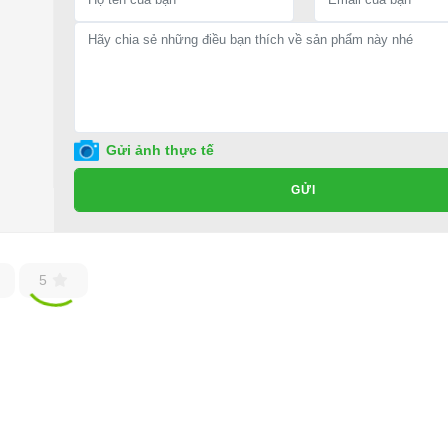
Gửi ảnh thực tế
GỬI
5
hàng đời mới và sang trọng nhất với giá cả ưu đãi nhất.
của các khách hàng. Trên thị trường hiện nay, có rất nhiều đơn vị sản 
inh nghiệm trong ngành hàng
Xe điện sân golf
vẫn là lựa chọn hàng
và được bán với giá tốt nhất trên thị trường Việt Nam