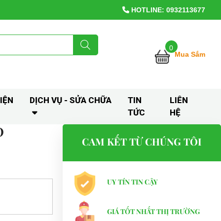
HOTLINE: 0932113677
0
Mua Sắm
IỆN
DỊCH VỤ - SỬA CHỮA
TIN
LIÊN
TỨC
HỆ
O
CAM KẾT TỪ CHÚNG TÔI
UY TÍN TIN CẬY
GIÁ TỐT NHẤT THỊ TRƯỜNG