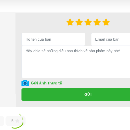
Gửi ảnh thực tế
GỬI
5