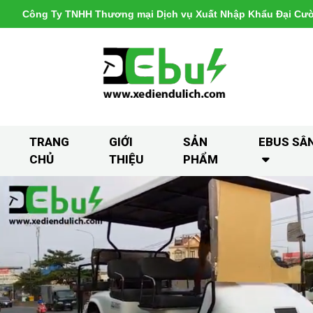
Công Ty TNHH Thương mại Dịch vụ Xuất Nhập Khẩu Đại Cư
TRANG
GIỚI
SẢN
EBUS SÂ
CHỦ
THIỆU
PHẨM