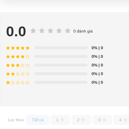
0.0
0 đánh giá
0%
| 0
0%
| 0
0%
| 0
0%
| 0
0%
| 0
Lọc theo:
Tất cả
1
2
3
4