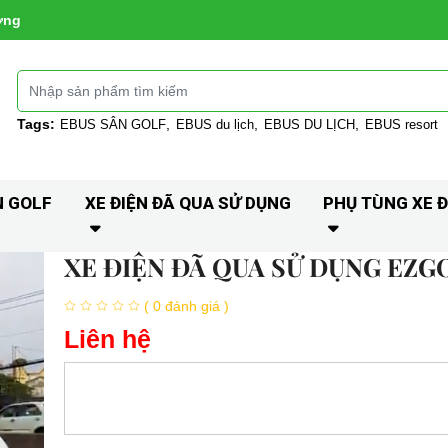
ờng
Tags:
EBUS SÂN GOLF
EBUS du lịch
EBUS DU LỊCH
EBUS resort
N GOLF
XE ĐIỆN ĐÃ QUA SỬ DỤNG
PHỤ TÙNG XE Đ
XE ĐIỆN ĐÃ QUA SỬ DỤNG EZG
( 0 đánh giá )
Liên hệ