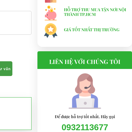
HỖ TRỢ THU MUA TẬN NƠI NỘI
THÀNH TP.HCM
GIÁ TỐT NHẤT THỊ TRƯỜNG
LIÊN HỆ VỚI CHÚNG TÔI
tư vấn
Để được hỗ trợ tốt nhất. Hãy gọi
0932113677