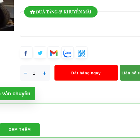
QUÀ TẶNG & KHUYẾN MÃI
Đặt hàng ngay
Liên hệ 
h vận chuyển
XEM THÊM