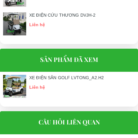
Yếu tố bên ngoài là điều khiến khách hàng để tâm và muốn tìm
XE ĐIỆN CỨU THƯƠNG DVJH-2
hiểu về dòng xe điện chở hàng LT-A2.H2 này hơn.
Liên hệ
– Phục vụ nhu cầu di chuyển nhanh của khách hàng, xe điện chở
hàng model LT-A2.H2 được thiết kế hai chỗ ngồi.
– Để mang lại cảm giác thoải mái nhất cho người ngồi trên xe nên
khung xe không được bao bọc bởi vật cản nào, thiết kế này giúp
SẢN PHẨM ĐÃ XEM
người ngồi có thể ngắm cảnh mà không bị kiểm soát tầm nhìn.
Chính vì điều này nên xe điện chỉ hoạt động trong khu vực nội địa
XE ĐIỆN SÂN GOLF LVTONG_A2.H2
chứ không được phép tham gia giao thông ngoài đường.
Liên hệ
– Hạn chế tình trạng nắng mưa của thời tiết làm ảnh hưởng đến
người ngồi trong xe nên nhà sản xuất đã trang bị khung trần để
che nắng, che mưa. Để giữ khoảng cách giúp người ngồi trên xe
không bị đụng đầu nên độ cao gầm xe của xe điện chở hàng 2 chỗ
CÂU HỎI LIÊN QUAN
LT-A2.H2 được thiết kế là 110mm.
– Đặc biệt, để giúp hành khách có thể mang theo đồ đạc của mình