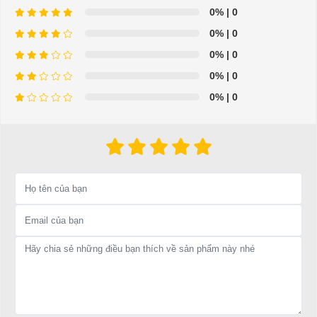
0%
| 0
0%
| 0
0%
| 0
0%
| 0
0%
| 0
Hiện nay, nền kinh tế dịch vụ ngày càng phát triển ở các lĩnh vực
kinh doanh như sân golf, resot, khu du lịch,…
Doanh nghiệp của bạn đang cần một dòng xe có khả năng vừa có
thể chở khách vừa chở được vật dụng của khách? Đây là điều
khiến bạn không thể nào bỏ qua dòng xe điện chở hàng 2 chỗ LT-
A2.H2. Sau đây Xe Điện Đại Cường xin được giới thiệu cũng như
nêu ra những tính năng ưu việt mà sản phẩm này mang lại.
1. Đặc điểm của XE ĐIỆN SÂN GOLF LVTONG_A2.H2