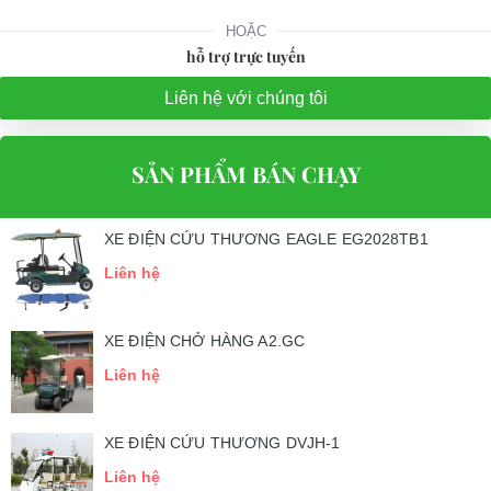
những địa hình nào?
HOẶC
Xe điện chở hàng 2 chỗ LT-A2.H2 dùng để chở khách và các dụng
hỗ trợ trực tuyến
cụ của khách di chuyển trong khu vực nội địa nên đây là dòng xe
Liên hệ với chúng tôi
phù hợp với những mô hình kinh doanh như sân golf, khu resot,
khu du lịch,…
SẢN PHẨM BÁN CHẠY
Bên cạnh đó, xe điện này rất linh hoạt vẫn có thể đáp ứng được
nhu cầu của khách hàng trong việc dùng riêng để chỉ chở hàng
hóa. Vì đây là dòng xe vừa có thể chở người vừa có thể chở hàng
XE ĐIỆN CỨU THƯƠNG EAGLE EG2028TB1
hóa.
Liên hệ
3. Cấu tạo của XE ĐIỆN SÂN GOLF LVTONG_A2.H2
Xe điện chở hàng 2 chỗ LT-A2.H2 hiện đang được dùng rất phổ
XE ĐIỆN CHỞ HÀNG A2.GC
biến trên thị trường vì những công dụng của nó mang lại. Không
Liên hệ
chỉ nổi bật với thiết kế tinh xảo bắt mắt người dùng mà động cơ
bên trong cũng đảm bảo chất lượng tuyệt đối đem lại sự an tâm
XE ĐIỆN CỨU THƯƠNG DVJH-1
của khách hàng về sản phẩm.
Liên hệ
3.1 Bên ngoài XE ĐIỆN SÂN GOLF LVTONG_A2.H2