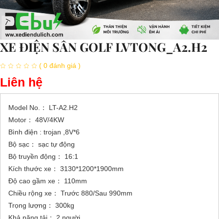
XE ĐIỆN SÂN GOLF LVTONG_A2.H2
( 0 đánh giá )
Liên hệ
Model No.： LT-A2.H2
Motor： 48V/4KW
Bình điện : trojan ,8V*6
Bộ sạc： sạc tự động
Bộ truyền động： 16:1
Kích thước xe： 3130*1200*1900mm
Độ cao gầm xe： 110mm
Chiều rộng xe： Trước 880/Sau 990mm
Trọng lượng： 300kg
Khả năng tải： 2 người