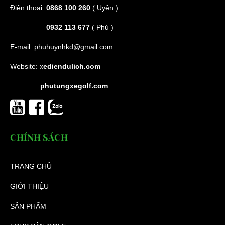
Điện thoại:
0868 100 260
( Uyên )
0932 113 677
( Phú )
E-mail:
phuhuynhkd@gmail.com
Website:
x
ediendulich.com
phutungxegolf.com
CHÍNH SÁCH
TRANG CHỦ
GIỚI THIỆU
SẢN PHẨM