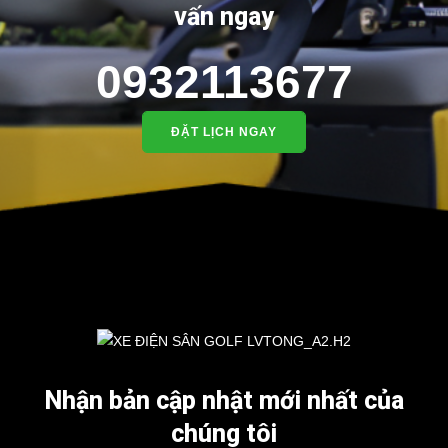
vấn ngay
Kích thước thùng hàng：
1400*1100*265mm
0932113677
⇒ Xem thêm: Bạn nên chọn mua Xe điện sân golf chất lượng
giá tốt ở đâu?
5. Nơi bán xe điện chở hàng 2 chỗ LT-A2.H2
ĐẶT LỊCH NGAY
Để được tư vấn thêm về cách sử dụng xe ô tô điện để tăng tuổi thọ
cho xe hoặc có vấn đề gì cần được hỗ trợ, quý khách vui lòng liên
hệ:
LIÊN HỆ CÔNG TY:
Công ty TNHH TM DV XNK
Đại Cường
Địa chỉ: 845 Quốc Lộ 13, Phường Hiệp Bình Phước, Thành phố
Thủ Đức, TP.HCM
Điện thoại: 08 68 100 260
Nhận bản cập nhật mới nhất của
E-mail:
phuhuynhkd@gmail.com
chúng tôi