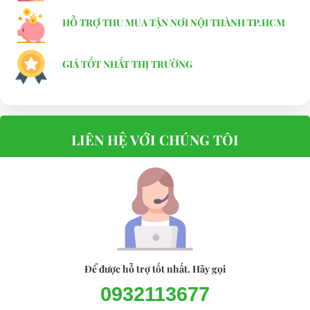
HỖ TRỢ THU MUA TẬN NƠI NỘI THÀNH TP.HCM
GIÁ TỐT NHẤT THỊ TRƯỜNG
LIÊN HỆ VỚI CHÚNG TÔI
Để được hỗ trợ tốt nhất. Hãy gọi
Xe điện chở hàng 2 chỗ LT-A2.H2 LVTONG
0932113677
2. XE ĐIỆN SÂN GOLF LVTONG_A2.H2 chỗ phù hợp với