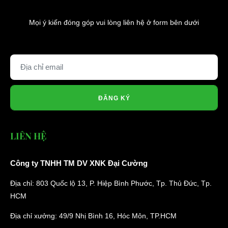
Website:
xediendulich.com
Mọi ý kiến đóng góp vui lòng liên hệ ở form bên dưới
Website:
phutungxegolf.com
ĐĂNG KÝ
LIÊN HỆ
Công ty TNHH TM DV XNK Đại Cường
Địa chỉ: 803 Quốc lộ 13, P. Hiệp Bình Phước, Tp. Thủ Đức, Tp.
HCM
Địa chỉ xưởng: 49/9 Nhị Bình 16, Hóc Môn, TP.HCM